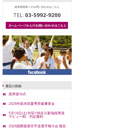
総本部道場 へのお問い合わせはこちら
TEL:
03-5992-9200
最近の投稿
黒帯授与式
2026年総本部夏季昇級審査会
5月16日(土) RISE198谷川蒼哉指導員
デビュー戦 判定勝利
2026国際親善空手道選手権大会 報告