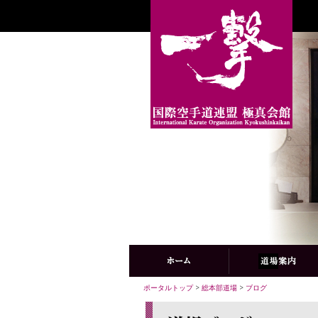
ポータルトップ
>
総本部道場
>
ブログ