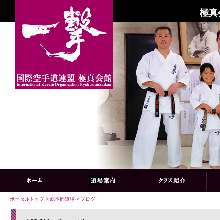
極真
ポータルトップ
>
総本部道場
>
ブログ