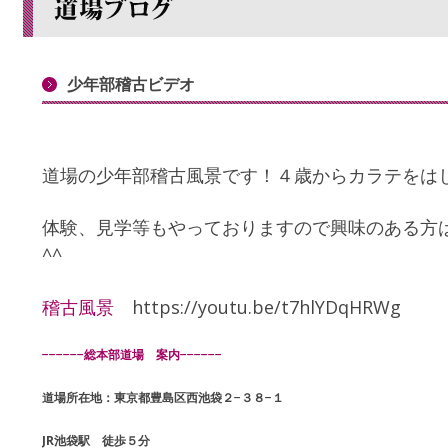
少年部稽古ビデオ
道場の少年部稽古風景です！４歳からカラテをは
体験、見学等もやっておりますので興味のある方
^^
稽古風景
https://youtu.be/t7hlYDqHRWg
−−−−−−総本部道場 案内−−−−−−
道場所在地：東京都豊島区西池袋２−３８−１
JR池袋駅 徒歩５分