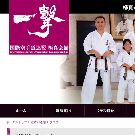
極真
ポータルトップ
>
総本部道場
>
ブログ