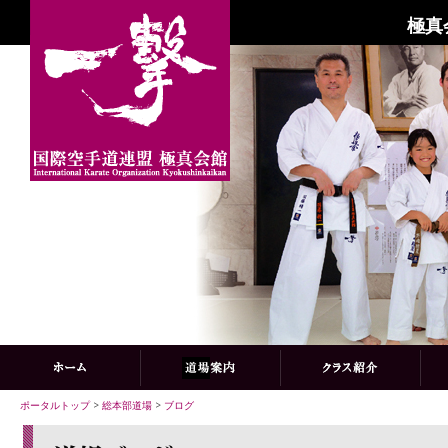
極真
ポータルトップ
>
総本部道場
>
ブログ