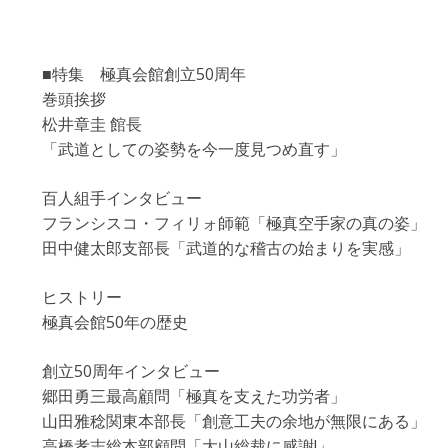
■特集 極真会館創立50周年
巻頭挨拶
松井章圭 館長
「武道としての姿勢を今一度見つめ直す」
百人組手インタビュー
フランシスコ・フィリォ師範「極真空手家の真の姿」
田中健太郎支部長「武道的な稽古の始まりを実感」
ヒストリー
極真会館50年の歴史
創立50周年インタビュー
郷田勇三最高顧問「極真を支えた功労者」
山田雅稔関東本部長「創意工夫の余地が無限にある」
高橋孝志総本部顧問「大山総裁に感謝!」