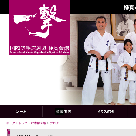
極真
ポータルトップ
>
総本部道場
>
ブログ