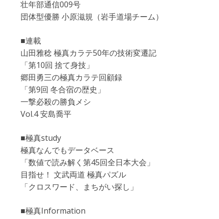
壮年部通信009号
団体型優勝 小原滋規（岩手道場チーム）
■連載
山田雅稔 極真カラテ50年の技術変遷記
「第10回 捨て身技」
郷田勇三の極真カラテ回顧録
「第9回 冬合宿の歴史」
一撃必殺の勝負メシ
Vol.4 安島喬平
■極真study
極真なんでもデータベース
「数値で読み解く第45回全日本大会」
目指せ！ 文武両道 極真パズル
「クロスワード、まちがい探し」
■極真Information