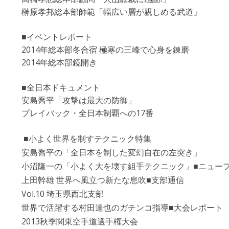
榊原孝邦総本部師範「幅広い層が親しめる武道」
■イベントレポート
2014年総本部冬合宿 極寒の三峰で心身を錬磨
2014年総本部鏡開き
■全日本ドキュメント
安島喬平「攻撃は最大の防御」
プレイバック・全日本制覇への17番
■小よく世界を制すテクニック特集
安島喬平の「全日本を制した変幻自在の左突き」
小沼隆一の「小よく大を壊す組手テクニック」
■ニュー
上田幹雄 世界へ風立つ新たな息吹
■支部通信
Vol.10 埼玉県西北支部
世界で活躍する村田達也のガチンコ指導
■大会レポート
2013秋季関東空手道選手権大会