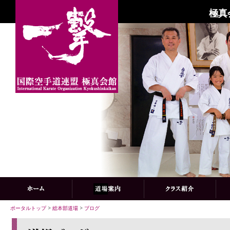
極真
ポータルトップ
>
総本部道場
>
ブログ