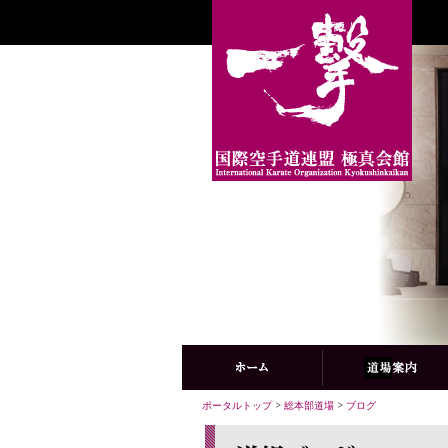
ポータルトップ
>
総本部道場
>
ブログ