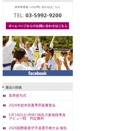
総本部道場 へのお問い合わせはこちら
TEL:
03-5992-9200
最近の投稿
黒帯授与式
2026年総本部夏季昇級審査会
5月16日(土) RISE198谷川蒼哉指導員
デビュー戦 判定勝利
2026国際親善空手道選手権大会 報告