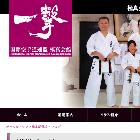
極真
ポータルトップ
>
総本部道場
>
ブログ