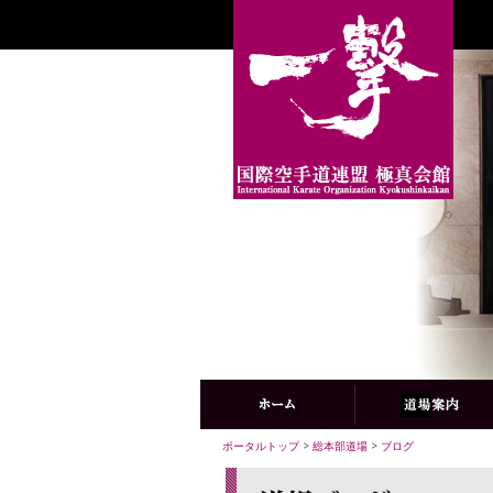
ポータルトップ
>
総本部道場
>
ブログ