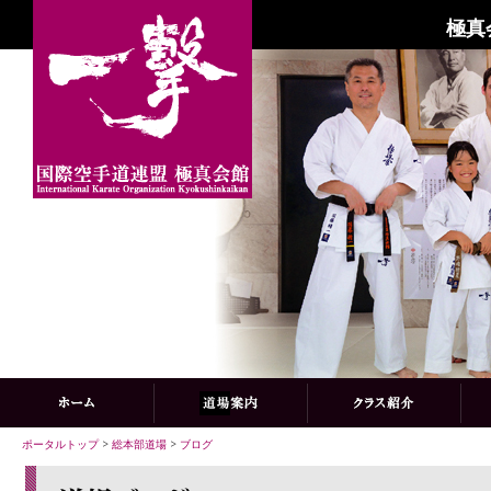
極真
ポータルトップ
>
総本部道場
>
ブログ