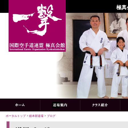
極真
ポータルトップ
>
総本部道場
>
ブログ