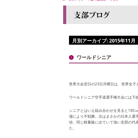
月別アーカイブ:
2015年11月
ワールドシニア
世界大会翌日の23日月曜日は、世界女子
ワールドシニア空手道選手権大会には下
シニアとはいえ組み合わせを見ると185
場により不戦勝。次はまさかの日本人選
頃、同じ軽量級に出ていて強い支部の代
た。