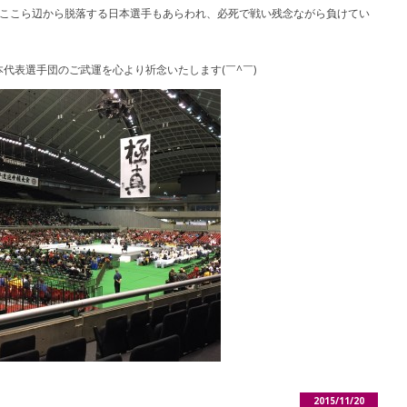
きここら辺から脱落する日本選手もあらわれ、必死で戦い残念ながら負けてい
代表選手団のご武運を心より祈念いたします(￣^￣)ゞ
2015/11/20