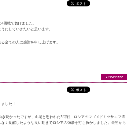
は4回戦で負けました。
ようにしていきたいと思います。
わる全ての人に感謝を申し上げます。
2015/11/22
りました！
動き硬かったですが、山場と思われた3回戦、ロシアのマゴメドミツサエフ選
はなく覚醒したような良い動きでロシアの強豪を打ち負かしました。最初から