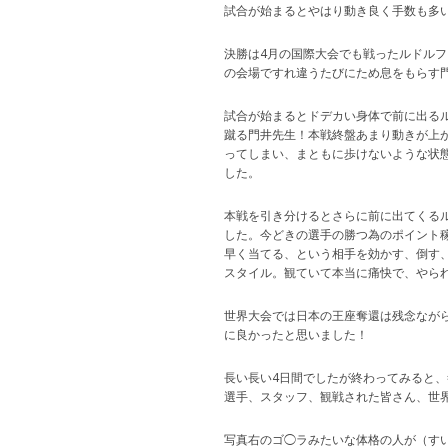
試合が始まるとやはり動き良く手数も多
決勝は4月の国際大会でも戦ったルドルフ
の会場ですれ違うたびにため息をもらす門井先
試合が始まるとドデカい身体で前に出る
蹴る門井先生！本戦終盤あまり動きが上
ってしまい、まともに歩けないような状
した。
本戦を引き分けるとさらに前に出てくる
した。今どきの選手の勝つ為のポイント
早く当てる、という相手を効かす、倒す
スタイル。観ていて本当に痛快で、やられる
世界大会では日本の王座奪還は残念なが
に良かったと思いました！
長い長い4日間でしたが終わってみると、祭
選手、スタッフ、観戦された皆さん、世
写真右のゴ◯ラみたいな体格の人が（すい