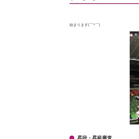
始まります(￣^￣)ゞ
昇段・昇級審査