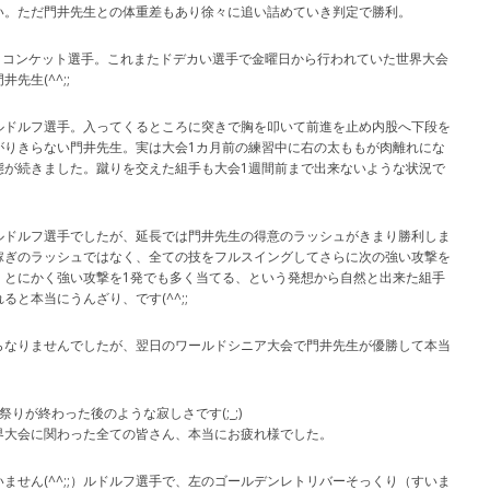
い。ただ門井先生との体重差もあり徐々に追い詰めていき判定で勝利。
 コンケット選手。これまたドデカい選手で金曜日から行われていた世界大会
生(^^;;
ルドルフ選手。入ってくるところに突きで胸を叩いて前進を止め内股へ下段を
がりきらない門井先生。実は大会1カ月前の練習中に右の太ももが肉離れにな
態が続きました。蹴りを交えた組手も大会1週間前まで出来ないような状況で
ルドルフ選手でしたが、延長では門井先生の得意のラッシュがきまり勝利しま
稼ぎのラッシュではなく、全ての技をフルスイングしてさらに次の強い攻撃を
、とにかく強い攻撃を1発でも多く当てる、という発想から自然と出来た組手
と本当にうんざり、です(^^;;
らなりませんでしたが、翌日のワールドシニア大会で門井先生が優勝して本当
りが終わった後のような寂しさです(;_;)
界大会に関わった全ての皆さん、本当にお疲れ様でした。
ません(^^;;）ルドルフ選手で、左のゴールデンレトリバーそっくり（すいま