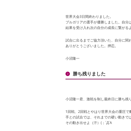
世界大会3日間終わりました。
ブルガリアの選手が優勝しました。自分
結果を受け入れ次の自分の成長に繋がる
試合に出るまでご協力頂いた、自分に関
ありがとうございました。押忍。
小沼隆一
勝ち残りました
小沼隆一君、激戦を制し最終日に勝ち残
1回戦、2回戦とやはり世界大会の重圧で
手との試合では、それまでの硬い動きで
その動き出せよ（汗）(；´Д`A