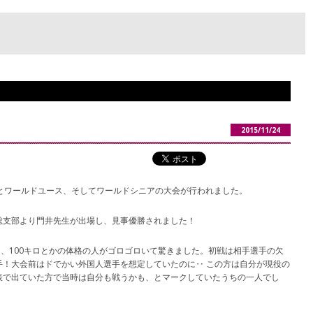
2015/11/24
とワールドユース、そしてワールドシニアの大会が行われました。
総支部より門井先生が出場し、見事優勝されました！
㎝、100キロとかの体格の人がゴロゴロいて驚きました。初戦は相手選手の欠
手！大会前はドでかい外国人選手を想定していたのに‥ この方は自分が現役の
表で出ていた方で当時は自分も戦うかも、とマークしていたうちの一人でし