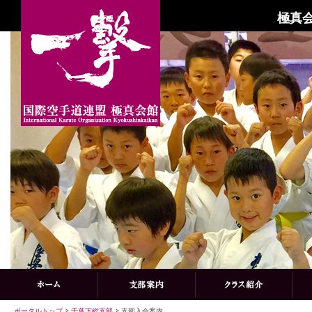
極真会
ポータルトップ
>
千葉下総支部
> 支部入会案内