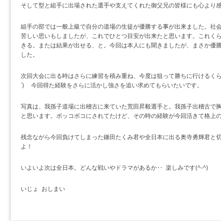
そして型と組手に出場された選手や支えてくれた御父兄の皆様にも心より感謝
組手の部では一般上級で自分の道場の生徒が優勝する事が出来ました。社
苦しい思いもしましたが、これでひとつ目安が出来たと思います。これく
きる。または結果が出せる、と。今回は本人にも聞きましたが、まさか優
した。
次回大会に出る時はさらに練習を積み重ね、今度は狙って勝ちに行けるくら
´)ゞ 今回得た経験をさらに活かし強さを追い求めてもらいたいです。
写真は、我孫子道場に出稽古に来ていた荒田昇毅選手と。我孫子出稽古で
と思います。ボッコボコにされてたけど、その時の経験が今回活きて格上
残念ながら今回負けてしまった鎌田たくみ君や全日本に出る奥寺勇輝君と
よ！
いよいよ次は全日本。どんな戦いやドラマがあるか‥ 楽しみです(^-^)
いじょ おしまい