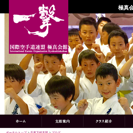
極真会
ポータルトップ
>
千葉下総支部
>
ブログ