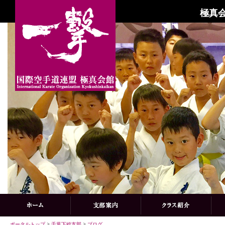
極真会
ポータルトップ
>
千葉下総支部
>
ブログ