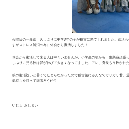
火曜日の一般部！久しぶりに中学3年の子が稽古に来てくれました。部活も
すがストレス解消の為に休会から復活しました！
休会から復活して来る人は中々いませんが、小学生の頃から一生懸命頑張って
しぶりに見る彼は背が伸びて大きくなってました。アレ、身長もう抜かれたなぁ(
彼の復活祝いと暑くてたまらなかったので稽古後にみんなでガリガリ君。
氣持ちを持って頑張ろう(^^)
いじょ おしまい