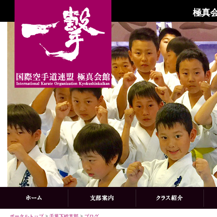
極真会
ポータルトップ
>
千葉下総支部
>
ブログ