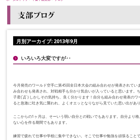
月別アーカイブ:
2013年9月
いろいろ大変ですが‥
今月発売のワールド空手に第45回全日本大会の組み合わせが発表されてい
み合わせも発表され、対戦相手も分かり気合いが入っていると思います。
子君(´Д` ) しかしその気持ち、良く分かります！自分も組み合わせ発表
ると急激に吐き気に襲われ、よくオエッとなりながら見ていた思い出がありま
ここからの1ヶ月は、そーいう弱い自分との戦いでもあります。自分より格
ない心を作る期間でもあります。
練習で疲れて仕事や学校に集中できない。そこで仕事や勉強を頑張ること