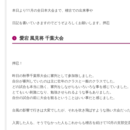
本日より11月の全日本大会まで、稽古での出来事や
日記を書いていきますのでどうぞよろしくお願いします。押忍
愛宕 風見将 千葉大会
押忍！
昨日の秋季千葉県大会に審判として参加致しました。
自分が審判していたのは主に壮年のクラスと一般のクラスでした。
どの試合も本当に熱く、審判をしながらもいろいろな事を感じていました
とてもいい刺激になり、勉強させられるような事もありました。
自分の試合の前に大会を観るということはいい事だと感じました。
台風の影響で行きは大変でしたが、それを吹き飛ばすような熱い大会だっ
入賞した人も、そうでなかった人もこれからも稽古を続けて10月の支部交