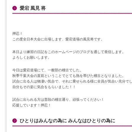
愛宕 風見 将
押忍！
この度全日本大会に出場します、愛宕道場の風見将です。
本日より練習の日記をこのホームページのブログを通して発信します。
よろしくお願いします。
今日は愛宕道場にて、一般部の稽古でした。
秋季千葉大会の直前ということでとても熱を帯びた稽古となりました。
試合に出る人は物凄い気合で、それに乗せられる様に全員が気合い充分で
自分もその姿に気合をもらいました！！
試合に出られる方は普段の稽古通り、頑張ってください！
応援しています！押忍！
ひとりはみんなの為に みんなはひとりの為に