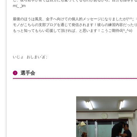
m(_ _)m
最後のほうは風見、金子へ向けての個人的メッセージになりましたが(^^;;
モノがこちらの支部ブログを通じて発信されます！彼らの練習内容だった
もっと知ってもらい応援して頂ければ、と思います！こうご期待d(^_^o)
いじょ おしまい´д` ;
選手会