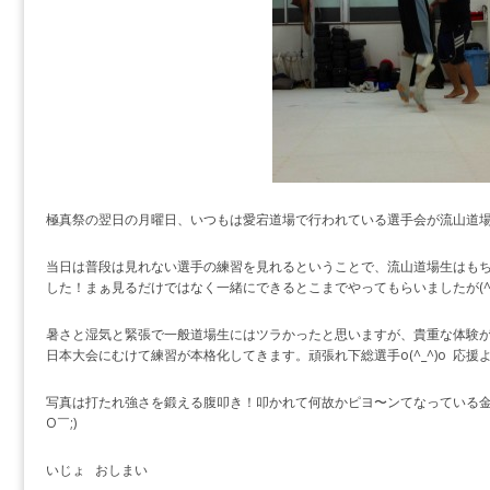
極真祭の翌日の月曜日、いつもは愛宕道場で行われている選手会が流山道
当日は普段は見れない選手の練習を見れるということで、流山道場生はも
した！まぁ見るだけではなく一緒にできるとこまでやってもらいましたが(^^
暑さと湿気と緊張で一般道場生にはツラかったと思いますが、貴重な体験がで
日本大会にむけて練習が本格化してきます。頑張れ下総選手o(^_^)o 応
写真は打たれ強さを鍛える腹叩き！叩かれて何故かピヨ〜ンてなっている金子
O￣;)
いじょ おしまい