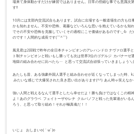
場来て身体動かすだけが練習ではありません。日常の些細な事でも意識次
す‼︎
10月には支部内交流試合もあります。試合に出場する一般道場生の方も仕
かも知れません。不安や恐怖、葛藤などいろんな思いを抱えているかも知れ
でその不安や恐怖を克服していくその過程にこそ価値があるのです-_-b 
のです！人間的な成長です(￣^￣)ゞ
風見君は2回戦で昨年の全日本チャンピオンのアレハンドロ ナヴァロ選手
ト制チャンピオンと戦いもし勝っても次は世界3位のゴデルジ カパナーゼ選
地獄の組み合わせに比べたら‥ と思って交流試合頑張っていきましょう＼(^o^
あたしも昔、ある強豪外国人選手と組み合わせが近くなってしまった時、k
みたいな感じで大爆笑された良き思い出があります(^^) あん時ゃ笑えなか
強い人間と戦えるなんて選手としたら幸せだよ！勝ち負けではなくこの精
よ！あのグラウベ フェイトーザやレチ クルバノフと戦った先輩達がいる
ろう、と思って取り組め！それが極真魂だ！！
いじょ おしまいo(｀ω´ )o