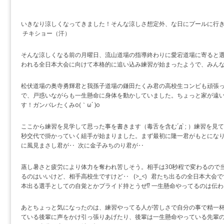
いきなり涼しくなってきました！そんな涼しさ想定外、な日にプールに行きす
チキショー（汗）
そんな涼しくなる前の月曜日、流山道場の指導終わりに愛宕道場に寄ると選
われる全日本大会に向けて本格的に追い込み練習が始まったようで、みん
松伏道場の奥寺勇輝君と我孫子道場の鎌田たくみ君の高校生コンビも頑張
で、戸惑いながらも一生懸命に身体を動かしていました。ちょっと家が遠
す！ガンバレたくみo(｀ω´ )o
ここから練習を見学して思った事を書きます（毒舌を含む´д` ; ）練習を見
秒交代で掛かっていく組手が始まりました。まず最初に隆一君がもとにな
に風見まさし君が‥ 次に金子みちのり君が‥
蒸し暑さと疲労により体力を奪われ苦しそう。相手は30秒程で変わるので
るのはいいけど、相手高校生ですけど‥ (>_<) 君たち出るの全日本大会
本出る選手としての自覚とかプライド持とうぜ⁉ 一生懸命やってるのは伝
あとちょっと気になったのは、練習やってる人が苦しさで自分の事で精一
ている後輩に声をかけ引っ張りあげたり、後輩は一生懸命やっている先輩の