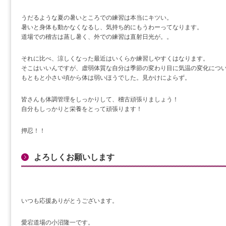
うだるような夏の暑いところでの練習は本当にキツい。
暑いと身体も動かなくなるし、気持ち的にもうわーってなります。
道場での稽古は蒸し暑く、外での練習は直射日光が。。
それに比べ、涼しくなった最近はいくらか練習しやすくはなります。
そこはいいんですが、虚弱体質な自分は季節の変わり目に気温の変化につ
もともと小さい頃から体は弱いほうでした。見かけによらず。
皆さんも体調管理をしっかりして、稽古頑張りましょう！
自分もしっかりと栄養をとって頑張ります！
押忍！！
よろしくお願いします
いつも応援ありがとうございます。
愛宕道場の小沼隆一です。