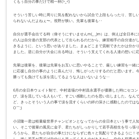
くもぅ自分の事だけで精一杯(>_<)
そういう苦しい時に周りに気を配れないから試合で上段もらったり、苦し
られないんだよねぇ〜。視野が狭い。先輩も後輩も‥
自分が選手会出てる時（偉そうにすいませんm(_ _)m）は、例えば全日本
の人は自分達の支部の代表として出られるのだから、練習相手の自分達が
きるように、という思いがありました。まぁどこまで貢献できたかは分か
ました。逆に自分が大会に出る時は、そういう支えてくれる人達の想いに
先輩は後輩を、後輩は先輩をお互いに思いやることで、厳しい練習を一緒
に応援し自分の事のように喜んだり、悔しがったりするのだと思います。
勝っても負けても涙を流してるような人はいないような‥
6月の全日本ウェイト制で、中村道場の中村昌永選手が優勝した時にセコン
び、涙を流している人もいて、すごい感動したのを思い出しました。なん
ど、きっとそういう人の事で涙を流すくらいの絆の深さに感動したのではな
O￣;)
小沼隆一君は軽量級世界チャンピオンとなってからの全日本という事で人
い。そこで後輩の風見に金子、君たちがしっかりして若手高校生を引っ張
ろうから、君たちが自分の事だけにならずに色々と気配りできるように！
し、彼ら若手が育てば自分にも返ってくるものがあるから。自分も指導す