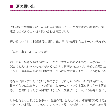
夏の思い出
それは約一年程前の話。ある日車を運転していると携帯電話に着信が。問
電話に出てみるとやはり問い合わせ電話でした！
声の感じからして30歳前後の男性。低い声で終始変わらぬトーンでそれで
『試合に出てみたいのですが‥ 』
おっとぉ〜いきなり試合に出たいなどと選手志向のヤル気ある人なのか⁉と少し
試合はどんなレベルのモノがあるのか？と質問されたので、最初は交流試
会から、体重無差別の全日本大会、さらには世界大会までいろいろなレベ
ちなみに試合に出たいという事ですが、どれくらいのレベルの試合に出た
日本ぐらいには出たい、との答え。おぉ〜コイツァやる気を感じさせる答
ちょっと面白そうだから自由に泳がせて（失礼(^^;; ）いろいろ話を引き
しかしちょっと気になる事も‥ 普通の問い合わせなら、稽古時間や道場の
一切そんな事聞いてこない。ムムムッ？と思いつつ話していると話しは急展開