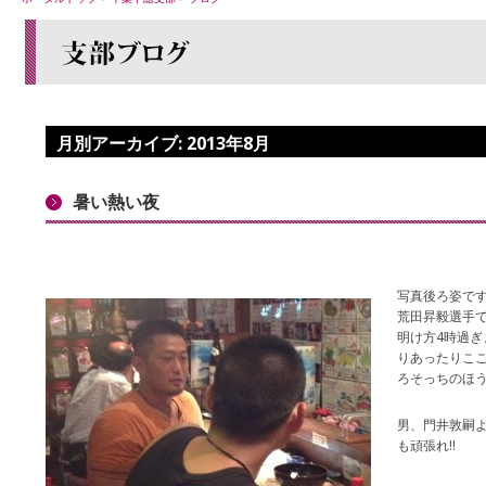
月別アーカイブ:
2013年8月
暑い熱い夜
写真後ろ姿で
荒田昇毅選手
明け方4時過ぎま
りあったりここ
ろそっちのほうが
男、門井敦嗣
も頑張れ‼