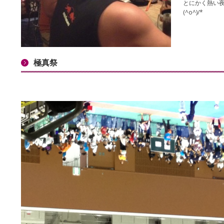
とにかく熱い夜
(^o^)/*
極真祭