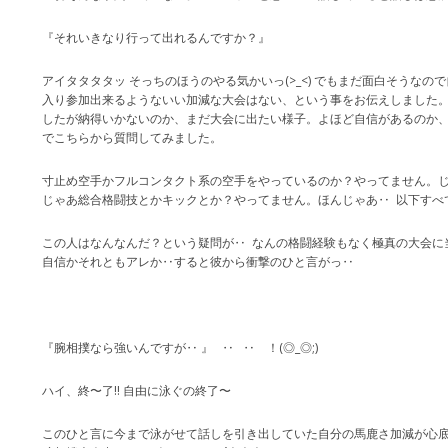
『それいきなり行って出れるんですか？』
アイタタタタッ そっちのほうのやる気かいっ(>_<) でもまだ面白そうなので
入り参加出来るようないい加減な大会はない、という事をお伝えしました。
したが納得いかないのか、まだ大会に出たい様子。よほど自信があるのか
でこちらから質問してみました。
寸止め空手かフルコンタクト系の空手をやっているのか？やってません。
じゃあ総合格闘技とかキックとか？やってません。ほんじゃあ‥ 以下すべ
この人はなんなんだ？という疑問が‥ なんの格闘経験もなく極真の大会に
自信かそれともアレか‥すると彼から衝撃のひと言がっ‥
『腕相撲なら強いんですが‥ 』 ‥ ‥ ！(◎_◎;)
ハイ、終〜了‼ 自由に泳ぐの終了〜
このひと言に今まで泳がせて話しを引き出していた自分の馬鹿さ加減が心底イヤ