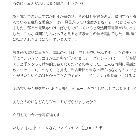
るのに‥みんな話しは良く聞こうぜぃ(>_<)
あと電話で思い出すのが何年か前の話。その日も指導を終え、帰宅すると夜
んでいると猛烈な睡魔が‥ あ〜風呂入ったり歯磨きしないと、などと考え
ました。部屋の電気もつけっぱなしで眠っていると突然携帯電話が鳴り出すΣ（
した。こんな時間になんだべ？と見ると道場からの転送電話でした。道場
に転送されるようになっているのです。
恐る恐る電話に出ると、電話の相手は『空手を習いたんです！』との事‥ 
間に？というツッコミが0.01秒で浮かびました。ズビシッヽ(´o｀； 話
で、空手をやって精神的に強くなりたいとの事でした。こんな時間に電話か
烈にツッコミたいのをぐっと抑え、稽古時間や道場の所在地などをキチン
うが良いというのは分かってたんですが‥ 』 グギギッ（歯を食いしばる音）(
あの電話から早数年‥ あの人来ないなぁー 今でもお待ちしております（ウソ(
あなたの心にはどんなツッコミが浮かびましたか？
次回も問い合わせ電話編です。
いじょ おしまい こんなんでスイマセンm(_ _)m（大汗）