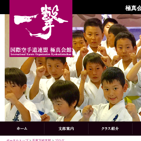
極真会
ポータルトップ
>
千葉下総支部
>
ブログ