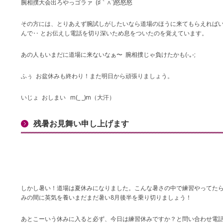
腕相撲大会出ろやっゴラァ (♯｀∧´)怒怒怒
その方には、とりあえず腕試しがしたいなら道場のほうに来てもらえれば
んで‥ とお伝えし電話を切り深いため息をついたのを覚えています。
あの人もいまだに道場に来ないなぁ〜 腕相撲じゃ負けたかも(-｡-;
ふぅ お盆休みも終わり！また明日から頑張りましょう。
いじょ おしまい m(_ _)m（大汗）
残暑お見舞い申し上げます
しかし暑い！道場は夏休みになりました。こんな暑さの中で練習やってたら確実
みの間に英気を養いまだまだ暑い8月後半を乗り切りましょう！
あとこーいう休みに入ると必ず、今日は練習休みですか？と問い合わせ電