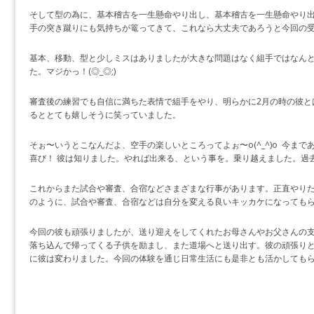
そして型の為に、基本稽古を一生懸命やり出し、基本稽古を一生懸命やり
手の突き蹴りにも気持ちが篭ってきて、これなら大丈夫であろうと今回の
基本、移動、型と少しミスはありましたが大きな問題はなく組手ではなん
た。マジかっ！(◎_◎;)
審査後の練習でも自信に満ちた表情で組手をやり、明らかに2月の時の彼と
るととても嬉しそうに笑っていました。
そぉ〜いうとこなんだよ、空手の楽しいところってよぉ〜o(^_^)o 今ま
喜び！ 彼は知りました。やれば出来る、という事を。乗り越えました。過去
これからまた試合や審査、合宿などさまざまな行事があります。正直やり
のように、試合や審査、合宿などは自分を変える良いキッカケになってもらえ
今回の彼も頑張りましたが、送り迎えをしてくれたお母さんやお父さんの
落ち込んで帰ってくる子供を励まし、また道場へと送り出す。彼の頑張り
に彼は変わりました。今回の体験を通じ日常生活にも是非とも活かしてもらい