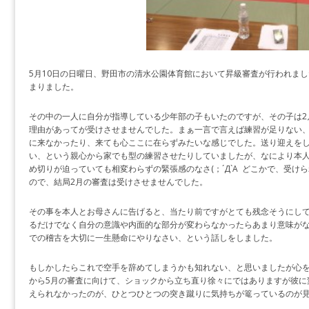
5月10日の日曜日、野田市の清水公園体育館において昇級審査が行われまし
まりました。
その中の一人に自分が指導している少年部の子もいたのですが、その子は2
理由があってが受けさせませんでした。まぁ一言で言えば練習が足りない、
に来なかったり、来ても心ここに在らずみたいな感じでした。送り迎えを
い、という親心から家でも型の練習させたりしていましたが、なにより本
め切りが迫っていても相変わらずの緊張感のなさ(；´Д`A どこかで、受
ので、結局2月の審査は受けさせませんでした。
その事を本人とお母さんに告げると、当たり前ですがとても残念そうにし
るだけでなく自分の意識や内面的な部分が変わらなかったらあまり意味が
での稽古を大切に一生懸命にやりなさい、という話しをしました。
もしかしたらこれで空手を辞めてしまうかも知れない、と思いましたが心を鬼に
から5月の審査に向けて、ショックから立ち直り徐々にではありますが彼に
えられなかったのが、ひとつひとつの突き蹴りに気持ちが篭っているのが