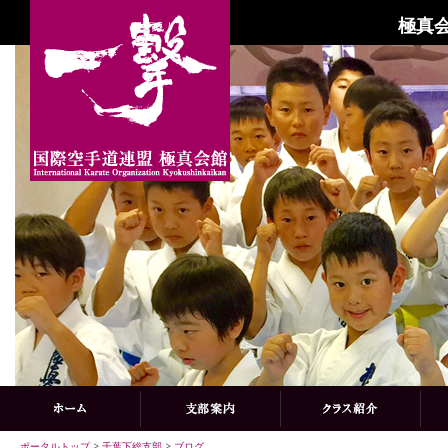
極真会
ポータルトップ
>
千葉下総支部
>
ブログ