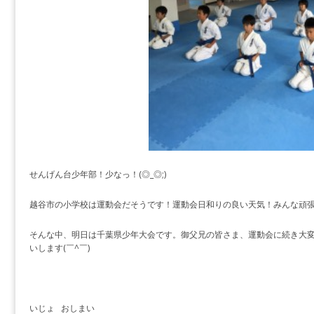
せんげん台少年部！少なっ！(◎_◎;)
越谷市の小学校は運動会だそうです！運動会日和りの良い天気！みんな頑張っ
そんな中、明日は千葉県少年大会です。御父兄の皆さま、運動会に続き大
いします(￣^￣)ゞ
いじょ おしまい