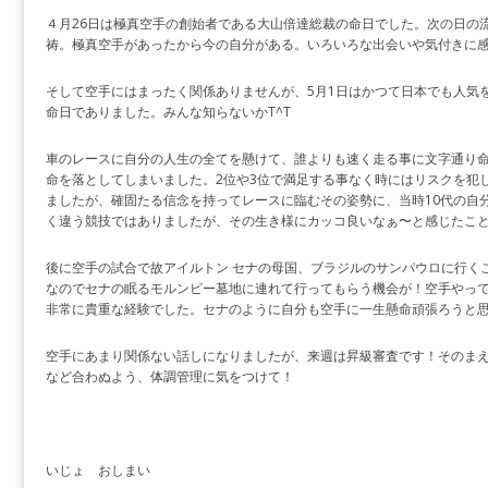
４月26日は極真空手の創始者である大山倍達総裁の命日でした。次の日の
祷。極真空手があったから今の自分がある。いろいろな出会いや気付きに
そして空手にはまったく関係ありませんが、5月1日はかつて日本でも人気
命日でありました。みんな知らないかT^T
車のレースに自分の人生の全てを懸けて、誰よりも速く走る事に文字通り
命を落としてしまいました。2位や3位で満足する事なく時にはリスクを犯
ましたが、確固たる信念を持ってレースに臨むその姿勢に、当時10代の自
く違う競技ではありましたが、その生き様にカッコ良いなぁ〜と感じたこ
後に空手の試合で故アイルトン セナの母国、ブラジルのサンパウロに行く
なのでセナの眠るモルンビー墓地に連れて行ってもらう機会が！空手やってて良
非常に貴重な経験でした。セナのように自分も空手に一生懸命頑張ろうと
空手にあまり関係ない話しになりましたが、来週は昇級審査です！そのまえに連
など合わぬよう、体調管理に気をつけて！
いじょ おしまい