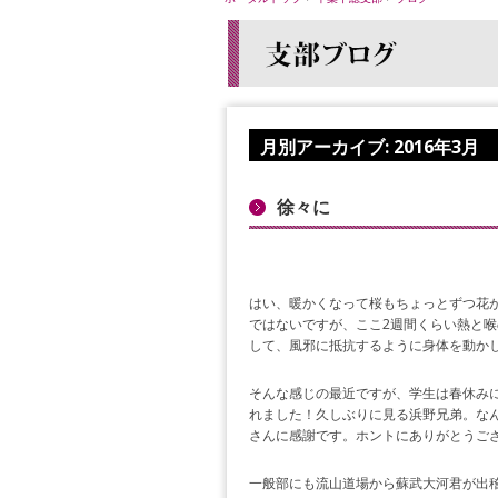
月別アーカイブ:
2016年3月
徐々に
はい、暖かくなって桜もちょっとずつ花
ではないですが、ここ2週間くらい熱と喉
して、風邪に抵抗するように身体を動かし
そんな感じの最近ですが、学生は春休み
れました！久しぶりに見る浜野兄弟。なん
さんに感謝です。ホントにありがとうござい
一般部にも流山道場から蘇武大河君が出