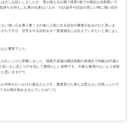
には少しお話ししましたが、雪が積もる公園で道着1枚での稽古は当然寒いで
気持ちを抑えこむ事の出来ない人が、10人組手や試合の苦しい時に弱い自分
じない強い心を養う事！その為に人前に出る試合や審査があるのだと思いま
きがちですが、空手をやる目的を今一度道場生には伝えていきたいと感じまし
見えた審査でした。
が久しぶりに受審しました。我孫子道場の開設初期の道場生で年齢は67歳と
席して若い人に交じり汗を流して素晴らしい姿勢です。今後も無理のないよう頑張
思います(^^)
ろか何杯もひっかけた森元さんです。審査受けた後とは思えない元気っぷりで
か聞き取れませんでしたσ(^_^;)