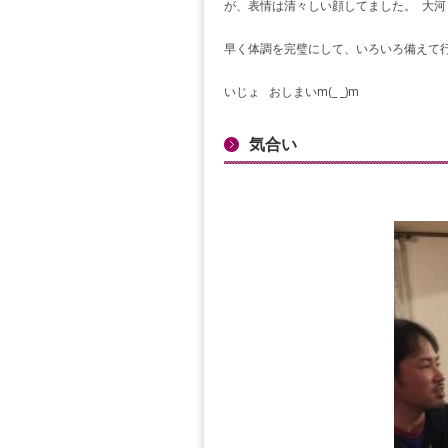
が、表情は清々しい顔してました。 大河も遠
早く体調を完璧にして、いろいろ備えて行
いじょ おしまいm(_ _)m
気合い