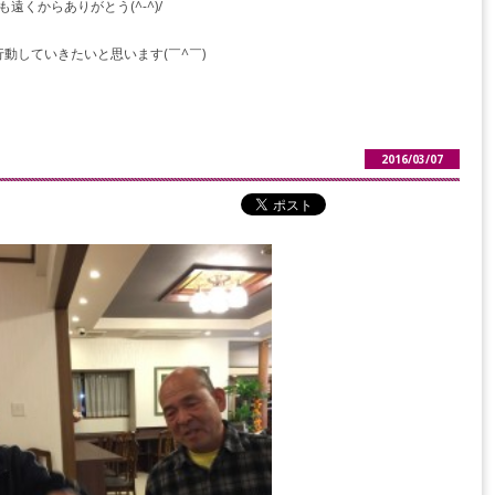
くからありがとう(^-^)/
動していきたいと思います(￣^￣)ゞ
2016/03/07