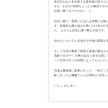
先日行われた冬合宿でも参加者の皆さん
すが、わずか1時間ちょっとの練習でその
自身に勝てるワケがない、と。
試合に勝つ、黒帯になるには何事にも動
す。表面的な勝ち負けや帯にだけ目が行
た。 もちろん試合に勝つ事も大切です。
自分もいろいろと反省点や今後の課題が
そして今回の審査で我孫子道場の森元さん
高齢ですが(^^;; 行事があると必ず出
って壮年の方々の目標になってもらいたいと
写真は審査後に食事に行って、一杯どこ
酔っ払って上機嫌でしたが8割がた何言ってる
いじょ おしまい