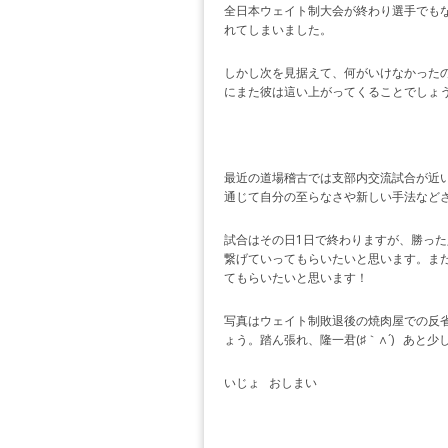
全日本ウェイト制大会が終わり選手でもない
れてしまいました。
しかし次を見据えて、何がいけなかった
にまた彼は這い上がってくることでしょ
最近の道場稽古では支部内交流試合が近
通じて自分の至らなさや新しい手法など
試合はその日1日で終わりますが、勝っ
繋げていってもらいたいと思います。ま
てもらいたいと思います！
写真はウェイト制敗退後の焼肉屋での反省
ょう。踏ん張れ、隆一君(♯｀∧´) あと少し
いじょ おしまい