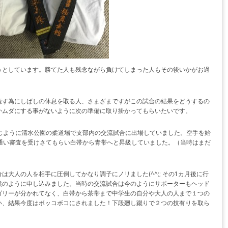
うとしています。勝てた人も残念ながら負けてしまった人もその後いかがお過
癒す為にしばしの休息を取る人、さまざまですがこの試合の結果をどうするの
かムダにする事がないように次の準備に取り掛かってもらいたいです。
じように清水公園の柔道場で支部内の交流試合に出場していました。空手を始
通い審査を受けさてもらい白帯から青帯へと昇級していました。（当時はまだ
大人の人を相手に圧倒してかなり調子にノリました(^^;; その1カ月後に行
然のように申し込みました。当時の交流試合は今のようにサポーターもヘッド
ゴリーが分かれてなく、白帯から茶帯まで中学生の自分や大人の人まで１つの
い、結果今度はボッコボコにされました！下段廻し蹴りで２つの技有りを取ら