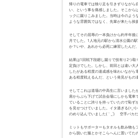
帰りの電車では独り足を引きずりながら
い、という事を痛感しました。そこから
ックに蹴りこみました。当時は今のよう
ような雰囲気ではなく、先輩が来たら挨
そしてその屈辱の一本負けから約半年後に
月でした。1人地元の駅から清水公園の
か？いや、あれから必死に練習したんだ
結果は1回戦下段廻し蹴りで技有り2つ取
定負けでした。しかし、前回とは違い大
したがある程度の達成感を味わいながら
ある程度戦えるんだ、という発見がもの
そしてこれは道場の中高生に言いましたが、
肩からぶら下げて試合会場にしかも電車
ていることに誇りを持っていたので恥ずかし
を見せつけていました。イタ過ぎる(>_
のめり込んでいました(｀_´)ゞ 空手バカ
ミットもサポーターもタオルも飲み物も
から脱いだ服とかそこらへんに置いてた