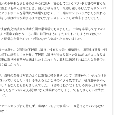
自分の不甲斐なさと惨めさを心に刻み、慢心してはいけない事と世の中甘くな
は誰よりも早く道場に行き、自分がやられた下段廻し蹴りをひたすらサンドバ
なアットホームな雰囲気の道場ではなく、下っ端がサンドバックなんか蹴れる
拶をし後は稽古が始まるまではひたすらストレッチしか出来ませんでした。
支部内交流試合が清水公園の柔道場でありました。 中学を卒業してすぐの3
駅まで電車で向かう。その間に前回のようにまたやられてしまうのではない
、と弱気な自分と心の中で戦いながら会場へと向かいました。
り一本勝ち、2回戦は下段廻し蹴りで技有りを取り優勢勝ち、3回戦は延長で判
人相手に練習してきた技、下段廻し蹴りが決まり蹴った足はボロボロになりま
電車に乗り帰る事が出来ました！これぐらい真剣に練習すればこんな自分でも
凄く嬉しかった。
当時の自分は写真のように道着に帯を巻きつけて（青帯(^^;; ）それだけを
で行っていました（汗）今考えるとかなりのイタイ奴ですが、極真空手をやっ
くもなんともありませんでした。（当時はね(^^;; ）むしろ誇らしげに青帯
<) 今そんなヤツがいたら間違いなく爆笑するでしょう。でもそれくらい空手に
だった。
ファールカップすら持たず、道着いっちょで会場へ‥ 今思うとカバンもない
のか‥