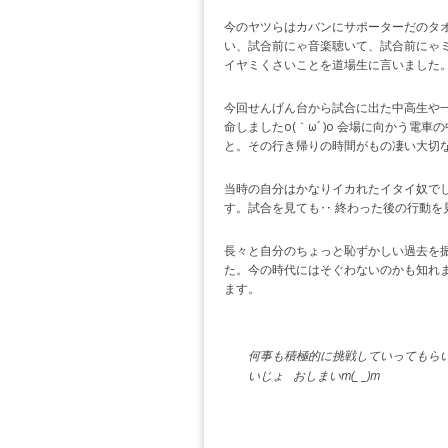
今のヤツらはカバンにサポーターだのタ
い、試合前にゃ音楽聴いて、試合前にゃ
イヤミくさいことを道場生に言いました。何
今回せんげん台から試合に出た中高生や
命しましたo(｀ω´ )o 会場に向かう
と。その行き帰りの時間がもの凄い大切
当時の自分はかなりイカれたイタイ奴で
す。試合を見ても‥ 終わった後の行動を見て
長々と自分のちょっと恥ずかしい過去を
た。今の時代にはそぐわないのかも知れ
ます。
何事も積極的に挑戦していってもら
いじょ おしまいm(_ _)m