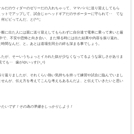
オルだのウィダーのゼリーだの入れちゃって、ママパパに送り迎えしてもら
ミットでアップして、試合じゃヘッドギアだのサポーターに守られて‥ てな
ビビってんだ、と(^^;;
一般に出た人には親に送り迎えしてもらわずに自分達で電車に乗って来いと厳
電車の中で、不安や恐怖と向き合い、また帰る時には出た結果や内容を振り返れ、
な時間なんだ、と。あとは道場生同士の絆も深まる事でしょう。
したが、そーいうちょっとイカれた奴が少なくなってるような寂しさがありま
も‥ 歯がゆいっす(>_<)
振り返りましたが、それくらい熱い気持ちを持って練習や試合に臨んでいまし
ませんが、伝え方を考えてこんな考えもあるんだよ、と伝えていきたいと思い
いたいです！その為の準備をしっかりしよう！