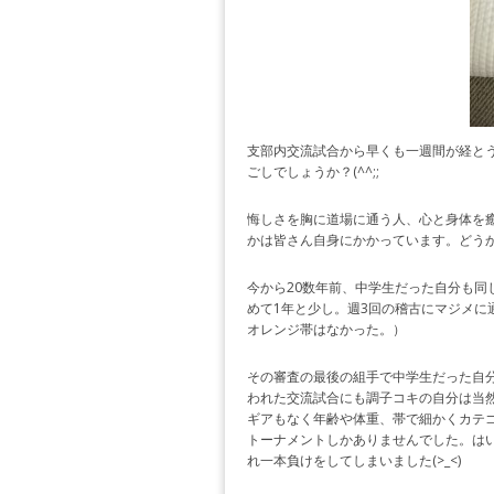
支部内交流試合から早くも一週間が経と
ごしでしょうか？(^^;;
悔しさを胸に道場に通う人、心と身体を
かは皆さん自身にかかっています。どう
今から20数年前、中学生だった自分も同
めて1年と少し。週3回の稽古にマジメに
オレンジ帯はなかった。）
その審査の最後の組手で中学生だった自分は
われた交流試合にも調子コキの自分は当
ギアもなく年齢や体重、帯で細かくカテ
トーナメントしかありませんでした。は
れ一本負けをしてしまいました(>_<)