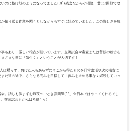
のに抜け殻のようになってました(´Д` ) 残念ながら小沼隆一君は2回戦で敗
のか振り返る作業を悶々としながらもすぐに始めていました。この悔しさを糧
う！
い事もあり、厳しい稽古が続いています。交流試合や審査または普段の稽古を
さまざまな事に『気付く』ということが大切です！
た人は驕らず、負けた人も腐らずにそこから得たものを日常生活や次の稽古に
だまだ道の途中。さらなる高みを目指して！歩みを止める事なく継続していっ
会。話しも弾まずお通夜のごとき雰囲気(^^;; 全日本ではやってくれるでし
、交流試合もがんばろ(♯｀∧´)