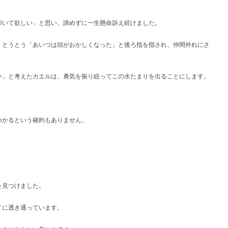
づいて欲しい」と思い、諦めずに一生懸命訴え続けました。
、とうとう「あいつは頭がおかしくなった」と後ろ指を指され、仲間外れにさ
い」と考えたカエルは、勇気を振り絞ってこの水たまりを出ることにします。
つかるという確約もありません。
。
を見つけました。
イに透き通っています。