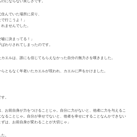
ものにならない美しさです。
元住んでいた場所に戻り、
なで行こうよ！」
くれませんでした。
せ嘘に決まってる！」
呼ばわりされてしまったのです。
たカエルは、誰にも信じてもらえなかった自分の無力さを嘆きました。
からともなく年老いたカエルが現われ、カエルに声をかけました。
。
です。
は、お前自身が力をつけることじゃ。自分に力がないと、他者に力を与えるこ
になることじゃ。自分が幸せでないと、他者を幸せにすることなんかできない
まずは、お前自身が変わることが大切じゃ」
した。