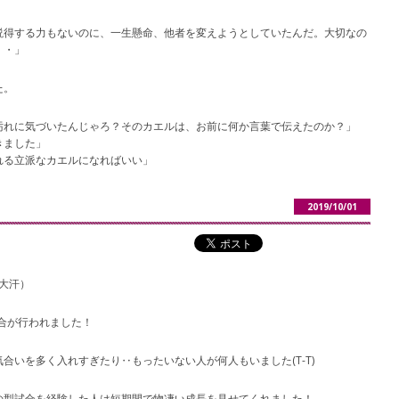
説得する力もないのに、一生懸命、他者を変えようとしていたんだ。大切なの
・・」
た。
汚れに気づいたんじゃろ？そのカエルは、お前に何か言葉で伝えたのか？」
きました」
れる立派なカエルになればいい」
2019/10/01
（大汗）
試合が行われました！
合いを多く入れすぎたり‥もったいない人が何人もいました(T-T)
の型試合を経験した人は短期間で物凄い成長を見せてくれました！