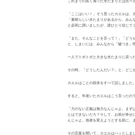
これまでの黒く濁った水たまりとは比べ
「ここはいい！」そう思ったカエルは、
「素晴らしい水たまりがあるから、みん
と必死に誘いましたが、誰ひとり信じて
「また、そんなことを言って！」「どう
と、しまいには、みんなから「嘘つき」
一人でトボトボと大きな水たまりに戻っ
その時、「どうしたんだい？」と、どこ
カエルはことの顛末をすべて話しました
すると、年老いたカエルはこう言ったの
「力のない正義は無力なんじゃよ。まず
とはできないだろ？そして、お前が幸せ
んじゃよ。他者を変えようとする前に、
その言葉を聞いて、カエルはハッとしま