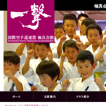
極真会
ポータルトップ
>
千葉下総支部
>
ブログ