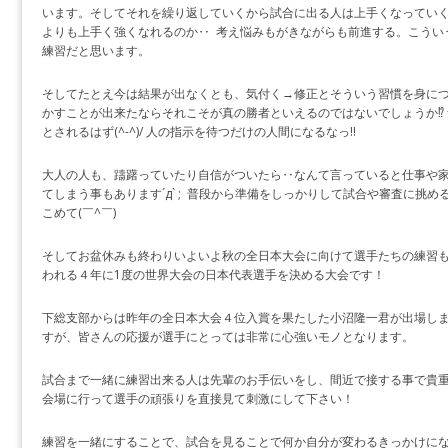
います。そしてそれを繰り返していくから試合に出る人は上手くなってい
よりも上手く強くなれるのか‥ 考え悩みもがきながらも前進する。こうい
練習だと思います。
そしてたとえ今は結果が出なくとも、気付く→修正とそういう習慣を身に
かすことが出来たならそれこそが真の勝者といえるのではないでしょうか⁉︎
とされるはず(^-^)/ 人の指示を待つだけの人間になるなっ‼︎
大人の人も、躊躇っていたり自信がついたら‥なんて言っていると仕事や
てしまう事もあります´д` ; 普段から準備をしっかりして試合や審査に挑
こめて(￣^￣)ゞ
そしてお盆休みも終わりいよいよ秋の全日本大会に向けて選手たちの練習
われる４年に1度の世界大会の日本代表選手を決める大会です！
下総支部からは昨年の全日本大会４位入賞を果たした小沼隆一君が出場し
すが、皆さんの応援が選手にとっては非常に心強いモノとなります。
試合まで一緒に練習出来る人は先輩のお手伝いをし、間近で接する事で貴
会場に行って選手の頑張りを直接見て刺激にして下さい！
練習を一緒にすることで、試合を見ることで何か自分が変わるきっかけに