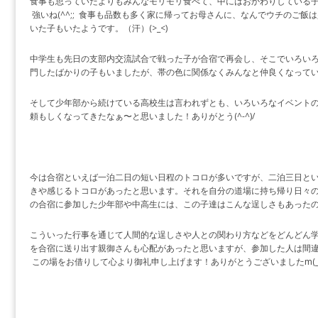
食事も思っていたよりもみんなモリモリ食べて、中にはおかわりしている子まで
強いね(^^;; 食事も品数も多く家に帰ってお母さんに、なんでウチのご飯
いた子もいたようです。（汗）(>_<)
中学生も先日の支部内交流試合で戦った子が合宿で再会し、そこでいろい
門したばかりの子もいましたが、帯の色に関係なくみんなと仲良くなって
そして少年部から続けている高校生は言われずとも、いろいろなイベント
頼もしくなってきたなぁ〜と思いました！ありがとう(^-^)/
今は合宿といえば一泊二日の短い日程のトコロが多いですが、二泊三日と
きや感じるトコロがあったと思います。それを自分の道場に持ち帰り日々
の合宿に参加した少年部や中高生には、この子達はこんな逞しさもあった
こういった行事を通じて人間的な逞しさや人との関わり方などをどんどん
を合宿に送り出す親御さんも心配があったと思いますが、参加した人は間違い
この場をお借りして心より御礼申し上げます！ありがとうございましたm(_ 