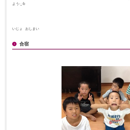
よう-_-b
いじょ おしまい
合宿