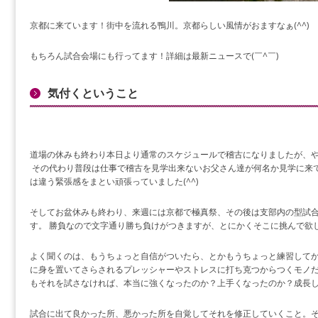
京都に来ています！街中を流れる鴨川。京都らしい風情がおますなぁ(^^)
もちろん試合会場にも行ってます！詳細は最新ニュースで(￣^￣)ゞ
気付くということ
道場の休みも終わり本日より通常のスケジュールで稽古になりましたが、
その代わり普段は仕事で稽古を見学出来ないお父さん達が何名か見学に来て
は違う緊張感をまとい頑張っていました(^^)
そしてお盆休みも終わり、来週には京都で極真祭、その後は支部内の型試合
す。 勝負なので文字通り勝ち負けがつきますが、とにかくそこに挑んで欲
よく聞くのは、もうちょっと自信がついたら、とかもうちょっと練習してか
に身を置いてさらされるプレッシャーやストレスに打ち克つからつくモノだと
もそれを試さなければ、本当に強くなったのか？上手くなったのか？成長
試合に出て良かった所、悪かった所を自覚してそれを修正していくこと。