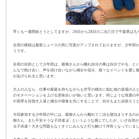
早くも一週間経とうとしてますが、26日から28日の二泊三日で千葉県は
合宿の模様は最新ニュースの所に写真がアップされておりますが、少年部
うです。
合宿の目的として少年部は、親御さんから離れ自分の事は自分でやる、と
んなで助け合い、声を掛け合いながら稽古や花火、様々なイベントを通じ
があげられると思います。
大人の人なら、仕事や家庭を持ちながらも空手の稽古に励む他の道場の人
のモチベーションを上げる意味合いが強いと思います。同じような境遇の
や黒帯を目指す人達と稽古や寝食を共にすることで、自分もまた頑張ろう
今回参加する少年部の中には、親御さんから離れて二泊も寝泊まりするの
御さん、また不安そうな子供達´д` ; というような感じでしたが、いざ合
る子供達！大きな問題もなくすぐにみんなと打ち解けて仲良くなっていました