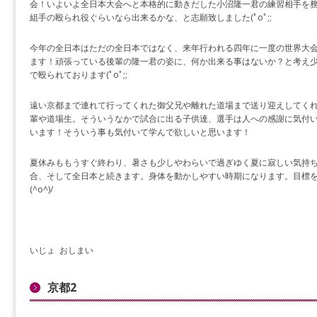
会！いよいよ全日本大会へと本格的に動きだした小沼隆一君の練習相手を
組手の殴られ役ぐらいなら出来るかな、と志願致しました(ﾟoﾟ;;
今年の全日本はただの全日本ではなく、来年行われる四年に一度の世界大
ます！頑張っている後輩の隆一君の姿に、何か出来る事はないか？と考え
で殴られております(ﾟoﾟ;;
遠い京都まで連れて行ってくれた御父兄や離れた道場まで送り迎えしてく
輩や道場生。そういうなかで試合に出る子供達、選手は人への感謝に気付
います！そういう事も気付いて学んで欲しいと思います！
夏休みももうすぐ終わり、暑さも少しやわらいで過ぎゆく夏に寂しい気持ちもあ
合、そして全日本と続きます。身体を動かしやすい時期になります。目標
(^o^)/
いじょ おしまい
京都2