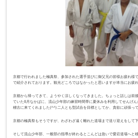
京都で行われました極真祭、参加された選手並びに御父兄の皆様お疲れ様
で紹介されております。観光どころではなかったと思いますが本当にお疲
京都から帰ってきて、ようやく涼しくなってきました。ちょっと話しは前
ていた8月なかばに、流山少年部の練習時間帯に夏休みを利用してせんげん
稽古に来てくれました(^^) 二人とも型試合を目標としてか、貪欲に頑張っ
京都の極真祭もそうですが、わざわざ遠く離れた道場まで送り迎えをして下さ
そして流山少年部、一般部の指導が終わるとこんどは急いで愛宕道場へと