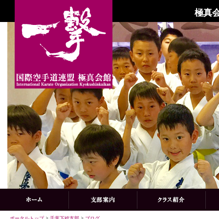
極真会
ポータルトップ
>
千葉下総支部
>
ブログ