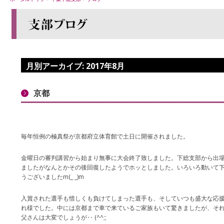
月別アーカイブ:
2017年8月
京都
毎年恒例の極真祭が京都府立体育館で土日に開催されました。
金曜日の審判講習から始まり無事に大会終了致しました。下総支部から出
ましたがなんとかその後回復したようでホッとしました。いろいろ動いて
うございましたm(_ _)m
入賞された選手も惜しくも負けてしまった選手も、そしていつも盛大な応
れ様でした。中には京都まで車で来ているご家族もいて驚きましたが、そ
父さんは大変でしょうが‥ (^^;;