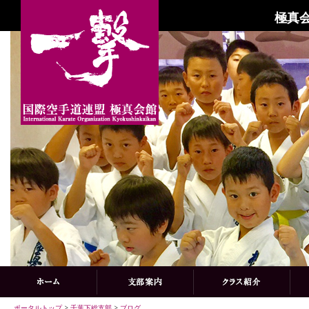
極真会
ポータルトップ
>
千葉下総支部
>
ブログ