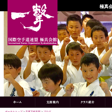
極真会
ポータルトップ
>
千葉下総支部
>
ブログ