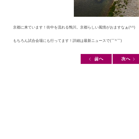
京都に来ています！街中を流れる鴨川。京都らしい風情がおますなぁ(^^)
もちろん試合会場にも行ってます！詳細は最新ニュースで(￣^￣)ゞ
Post navigation