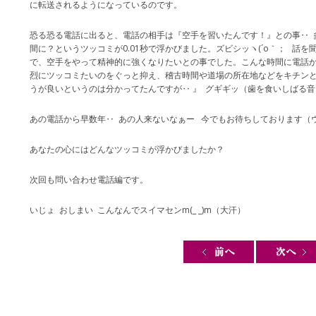
に転送されるようになっているのです。
恐る恐る電話に出ると、電話の相手は『空手を習いたんです！』との事‥ 
間に？というツッコミが0.01秒で浮かびました。ズビシッヽ(´o｀； 話
で、空手をやって精神的に強くなりたいとの事でした。こんな時間に電話か
烈にツッコミたいのをぐっと抑え、稽古時間や道場の所在地などをキチン
うが良いというのは分かってたんですが‥ 』 グギギッ（歯を食いしばる音）(
あの電話から早数年‥ あの人来ないなぁー 今でもお待ちしております（ウソ(
あなたの心にはどんなツッコミが浮かびましたか？
次回も問い合わせ電話編です。
いじょ おしまい こんなんでスイマセンm(_ _)m（大汗）
Post navigation