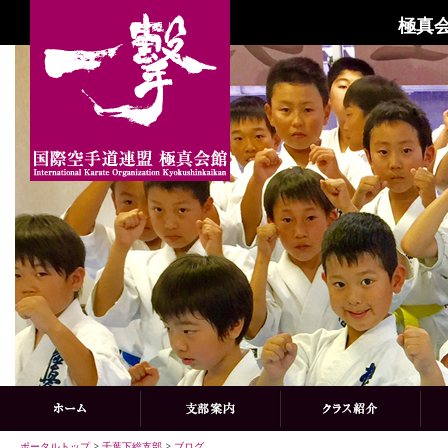
極真会
ポータルトップ
>
千葉下総支部
>
ブログ