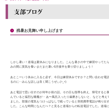
残暑お見舞い申し上げます
しかし暑い！道場は夏休みになりました。こんな暑さの中で練習やってたら確実
みの間に英気を養いまだまだ暑い8月後半を乗り切りましょう！
あとこーいう休みに入ると必ず、今日は練習休みですか？と問い合わせ電
るのに‥みんな話しは良く聞こうぜぃ(>_<)
あと電話で思い出すのが何年か前の話。その日も指導を終え、帰宅すると夜
んでいると猛烈な睡魔が‥ あ〜風呂入ったり歯磨きしないと、などと考え
ました。部屋の電気もつけっぱなしで眠っていると突然携帯電話が鳴り出すΣ（
した。こんな時間になんだべ？と見ると道場からの転送電話でした。道場