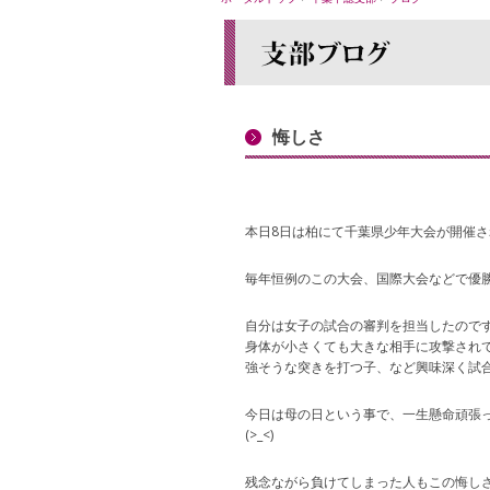
悔しさ
本日8日は柏にて千葉県少年大会が開催さ
毎年恒例のこの大会、国際大会などで優
自分は女子の試合の審判を担当したので
身体が小さくても大きな相手に攻撃され
強そうな突きを打つ子、など興味深く試合を
今日は母の日という事で、一生懸命頑張
(>_<)
残念ながら負けてしまった人もこの悔し