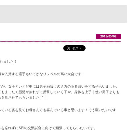
2016/05/08
れました！
勝や入賞する選手もいてかなりレベルの高い大会です！
すが、女子といえど中には男子顔負けの迫力のある戦いをする子もいました。
てもまったく態勢が崩れずに反撃していく子や、身体を上手く使い男子よりも
見させてもらいました(｀_´)ゞ
っている姿を見てお母さん方も喜んでいる事と思います！そう願いたいです
さを忘れずに6月の交流試合に向けて頑張ってもらいたいです。