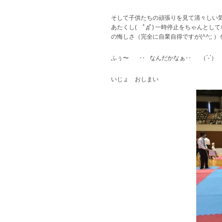
そして子供たちの頑張りを見て清々しい
あたくし( ﾟдﾟ) 一時停止をちゃんとし
の悔しさ（完全に自業自得ですが(^^;; 
ふぅ〜 ‥ なんだかなぁ‥ （´-`）
いじょ おしまい