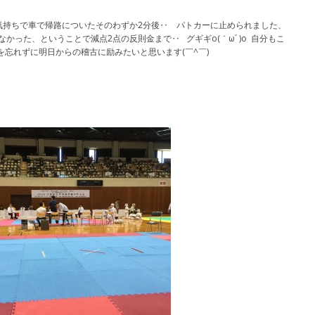
気持ちで車で帰路についたそのわずか2分後‥ パトカーに止められました、
てなかった、ということで減点2点の反則金まで‥ グギギo(｀ω´ )o 自分もこ
）を忘れずに明日からの稽古に励みたいと思います(￣^￣)ゞ