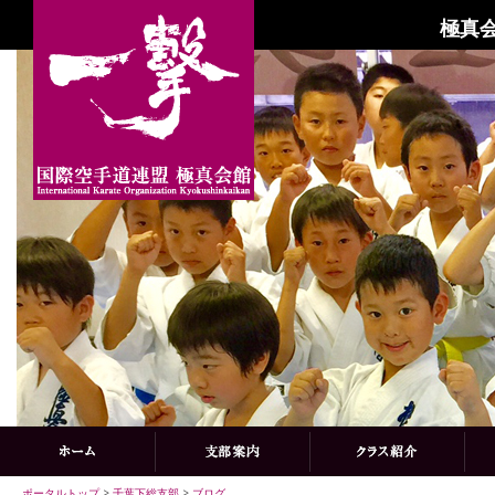
極真会
ポータルトップ
>
千葉下総支部
>
ブログ