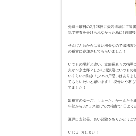
先週土曜日の2月28日に愛宕道場にて追
気で審査を受けられなかった為に1週間
せんげん台からは良い機会なので出稽古と
の稽古に参加させてもらいました！
いつもの場所と違い、支部長直々の指導に
夫か〜京太郎？しかし浦沢君はいつもの稽古
いくらいの動き！少々の戸惑いはありまし
てもらいたいと思います！ 境せいや君
てました！
出稽古のゆーご、しょーた、かーんたも
年部から3クラス続けての稽古で1日よく
瀬戸口支部長、良い経験をありがとうござ
いじょ おしまい！