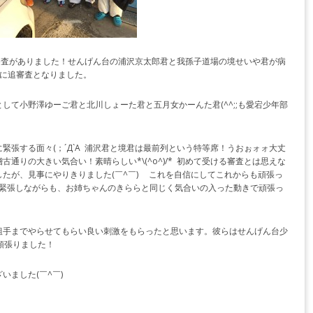
審査がありました！せんげん台の浦沢京太郎君と我孫子道場の境せいや君が病
後に追審査となりました。
して小野澤ゆーご君と北川しょーた君と五月女かーんた君(^^;;も愛宕少年部
緊張する面々(；´Д`A 浦沢君と境君は最前列という特等席！うおぉォォ大丈
通りの大きい気合い！素晴らしい*\(^o^)/* 初めて受ける審査とは思えな
たが、見事にやりきりました(￣^￣)ゞ これを自信にしてこれからも頑張っ
も緊張しながらも、お姉ちゃんのきららと同じく気合いの入った動きで頑張っ
組手までやらせてもらい良い刺激をもらったと思います。彼らはせんげん台少
頑張りました！
いました(￣^￣)ゞ