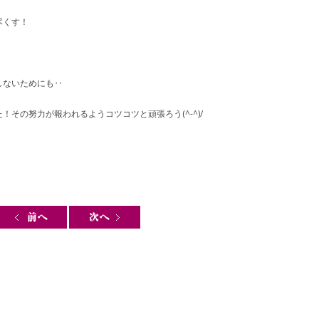
尽くす！
しないためにも‥
その努力が報われるようコツコツと頑張ろう(^-^)/