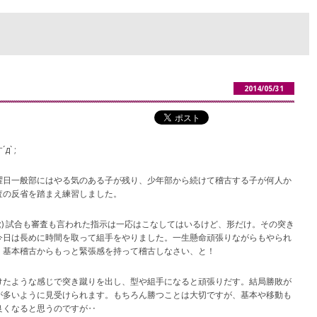
2014/05/31
` ;
曜日一般部にはやる気のある子が残り、少年部から続けて稽古する子が何人か
査の反省を踏まえ練習しました。
ｰ;) 試合も審査も言われた指示は一応はこなしてはいるけど、形だけ。その突き
今日は長めに時間を取って組手をやりました。一生懸命頑張りながらもやられ
。基本稽古からもっと緊張感を持って稽古しなさい、と！
けたような感じで突き蹴りを出し、型や組手になると頑張りだす。結局勝敗が
が多いように見受けられます。もちろん勝つことは大切ですが、基本や移動も
良くなると思うのですが‥