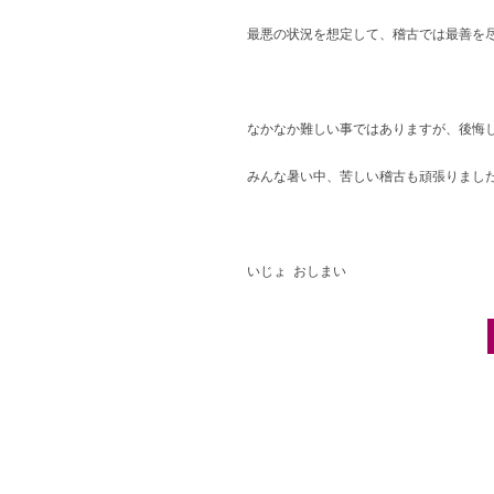
最悪の状況を想定して、稽古では最善を
なかなか難しい事ではありますが、後悔
みんな暑い中、苦しい稽古も頑張りました！
いじょ おしまい
Post navigation