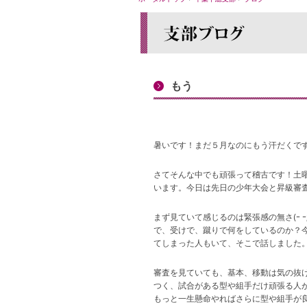
もう
暑いです！まだ５月なのにもう汗だくです´д
さてそんな中でも頑張って稽古です！土
います。今日は先日の少年大会と昇級審
まず見ていて感じるのは緊張感の無さ(ｰ 
で、受けで、蹴りで何をしているのか？
てしまった人もいて、そこで話しました
審査を見ていても、基本、移動は気の抜
つく、試合がある型や組手だけ頑張る人
もっと一生懸命やればさらに型や組手が