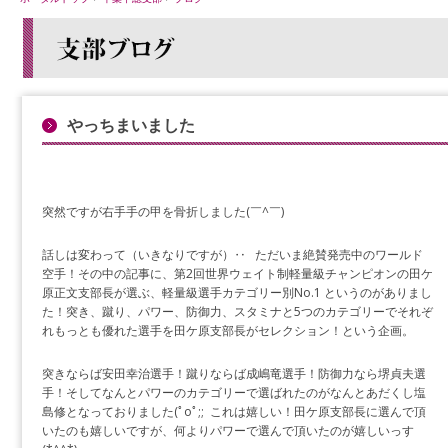
やっちまいました
突然ですが右手手の甲を骨折しました(￣^￣)ゞ
話しは変わって（いきなりですが）‥ ただいま絶賛発売中のワールド
空手！その中の記事に、第2回世界ウェイト制軽量級チャンピオンの田ケ
原正文支部長が選ぶ、軽量級選手カテゴリー別No.1 というのがありまし
た！突き、蹴り、パワー、防御力、スタミナと5つのカテゴリーでそれぞ
れもっとも優れた選手を田ケ原支部長がセレクション！という企画。
突きならば安田幸治選手！蹴りならば成嶋竜選手！防御力なら堺貞夫選
手！そしてなんとパワーのカテゴリーで選ばれたのがなんとあだくし塩
島修となっておりました(ﾟoﾟ;; これは嬉しい！田ケ原支部長に選んで頂
いたのも嬉しいですが、何よりパワーで選んで頂いたのが嬉しいっす