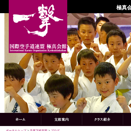
極真会
ポータルトップ
>
千葉下総支部
>
ブログ