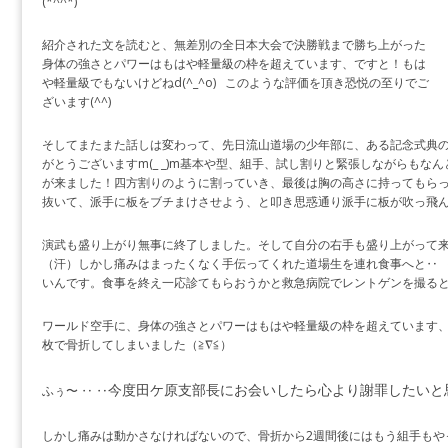
(*^^*)
紹介された文を読むと、無差別の全日本大会で決勝戦まで勝ち上がった
身体の強さとパワーはもはや軽量級の枠を超えています、ですと！もは
や軽量級でもないけどねd(^_^o) このような評価を頂き恐悦の至りでご
ざいます(^^)
そしてまたまた話しは変わって、先日流山道場の少年部に、ある記念式典
がとうございますm(_ _)m基本や型、組手、試し割りと緊張しながらもな
が来ました！四方割りのように割っていき、最後は胸の高さに持ってもら
抜いて、派手に板をブチまけさせよう、と叩き思惑通り派手に板が吹っ飛
演武も盛り上がり無事に終了しました。そして自分の右手も盛り上がって来
（汗）しかし痛みはまったくなく手伝ってくれた道場生を連れ食事へと‥ 
いんです。食事を終え一応診てもらおうかと救急病院でレントゲンを撮ると‥ 
ワールド空手に、身体の強さとパワーはもはや軽量級の枠を超えています、
枚で骨折してしまいました（≧∇≦）
今度田ケ原支部長にお会いしたら心より謝罪したいと思いま
ふぅ〜 ‥ ‥
しかし痛みは動かさなければないので、骨折から2週間後にはもう組手もや