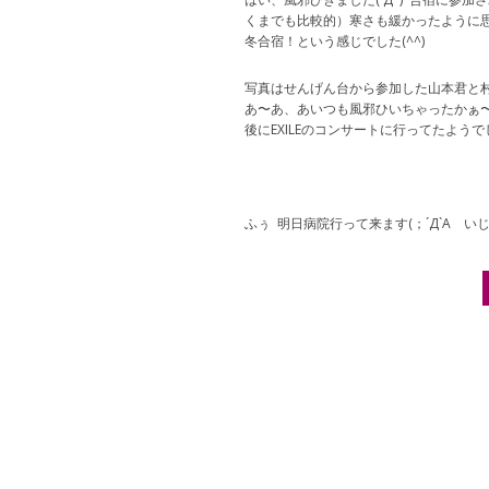
くまでも比較的）寒さも緩かったように
冬合宿！という感じでした(^^)
写真はせんげん台から参加した山本君と
あ〜あ、あいつも風邪ひいちゃったかぁ
後にEXILEのコンサートに行ってたようでし
ふぅ 明日病院行って来ます(；´Д`A い
Post navigation