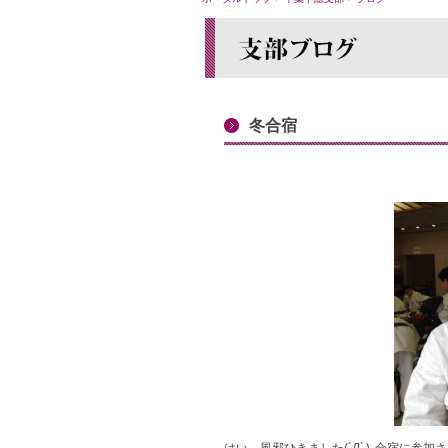
冬合宿
はい、風邪ひきました(´Д` ) 合宿に