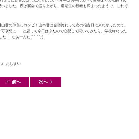
思いました。夜は宴会で盛り上がり、道場生の親睦も深まったようで、これぞ
村山君の仲良しコンビ！山本君は合宿終わって次の稽古日に来なかったので、
〜可哀想に‥ と思って今日は来たので心配して聞いてみたら、学校終わった
た！ なぁーんだ(⌒-⌒; )
じょ おしまい