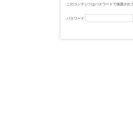
このコンテンツはパスワードで保護され
パスワード