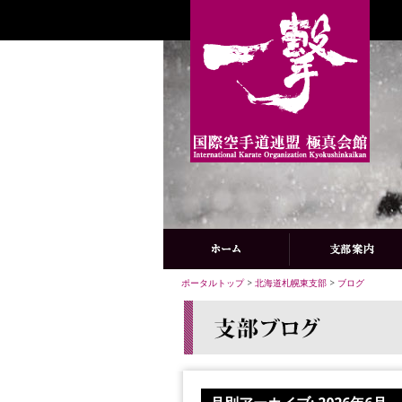
ポータルトップ
>
北海道札幌東支部
>
ブログ