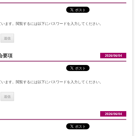
ています。閲覧するには以下にパスワードを入力してください。
大会要項
2026/06/04
ています。閲覧するには以下にパスワードを入力してください。
2026/06/04