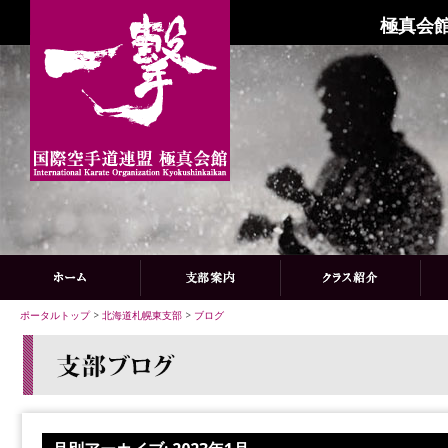
極真会館
ポータルトップ
>
北海道札幌東支部
>
ブログ