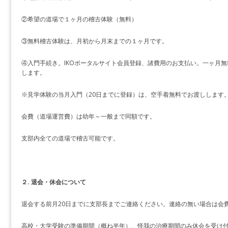
②希望の道場で１ヶ月の稽古体験（無料）
③無料稽古体験は、月初から月末までの１ヶ月です。
④入門手続き。IKOポータルサイト会員登録、諸費用のお支払い。一ヶ月
します。
※見学体験の当月入門（20日までに登録）は、空手着無料でお渡しします
会費（道場運営費）は幼年～一般まで同額です。
支部内全ての道場で稽古可能です。
２. 退会・休会について
退会する前月20日までに支部長までご連絡ください。連絡の無い場合は会
高校・大学受験の準備期間（概ね半年）、怪我の治療期間のみ休会を受け