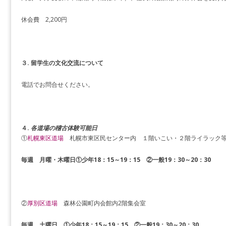
休会費 2,200円
３. 留学生の文化交流について
電話でお問合せください。
４.
各道場の稽古体験可能日
①
札幌東区道場
札幌市東区民センター内 １階いこい・２階ライラック
毎週 月曜・木曜日①少年18：15～19：15 ②一般19：30～20：30
②
厚別区道場
森林公園町内会館内2階集会室
毎週 土曜日 ①少年18：15～19：15 ②一般19：30～20：30