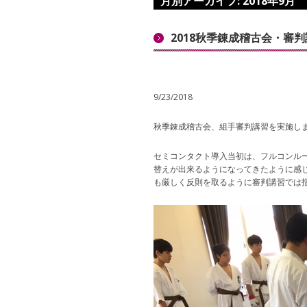
月別アーカイブ:
2018年9月
2018秋季錬成稽古会・審判
9/23/2018
秋季錬成稽古会、組手審判講習を実施し
セミコンタクト導入当初は、フルコンル
替えが出来るようになってきたように感
も厳しく反則を取るように審判講習では