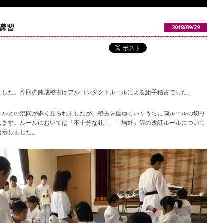
講習
2018/09/29
ました。今回の錬成稽古はフルコンタクトルールによる組手稽古でした。
ールとの混同が多く見られましたが、稽古を重ねていくうちに両ルールの切り
じます。ルールにおいては「不十分な礼」、「場外」等の改訂ルールについて
指示しました。