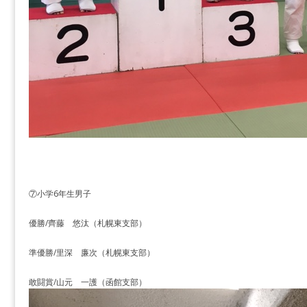
⑦小学6年生男子
優勝/齊藤 悠汰（札幌東支部）
準優勝/里深 廉次（札幌東支部）
敢闘賞/山元 一護（函館支部）