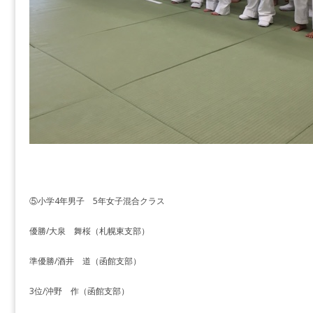
⑤小学4年男子 5年女子混合クラス
優勝/大泉 舞桜（札幌東支部）
準優勝/酒井 道（函館支部）
3位/沖野 作（函館支部）