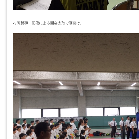
村岡賢和 初段による開会太鼓で幕開け。