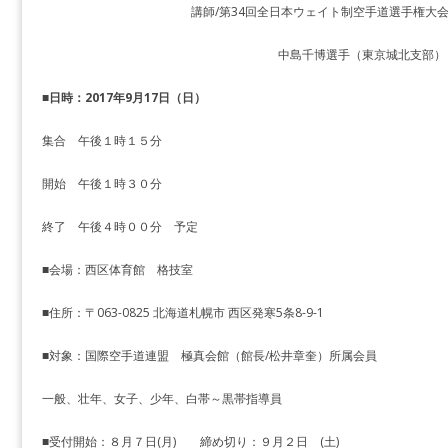
講師/第34回全日本ウェイト制空手道選手権大
中島千博選手（東京城北支部）
■
日時
：
2017
年
9
月
17
日（日）
集合 午後１時１５分
開始 午後１時３０分
終了 午後４時００分 予定
■会場：西区体育館 格技室
■住所：〒063-0825 北海道札幌市 西区発寒5条8-9-1
■対象：国際空手道連盟 極真会館（館長/松井章奎）所属会員
一般、壮年、女子、少年、白帯～黒帯指導員
■受付開始：８月７日(月) 締め切り：９月２日 (土)