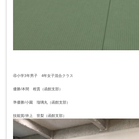
④小学3年男子 4年女子混合クラス
優勝/本間 柑貫（函館支部）
準優勝/小園 瑠璃丸（函館支部）
技能賞/井上 世梨（函館支部）