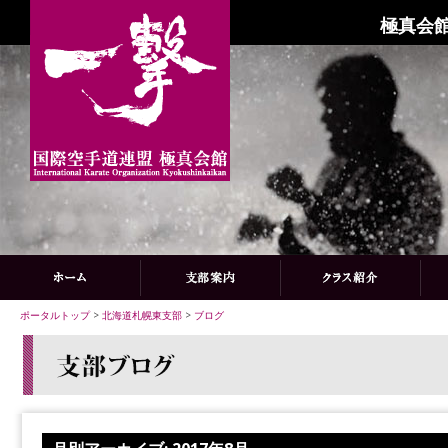
極真会館
ポータルトップ
>
北海道札幌東支部
>
ブログ