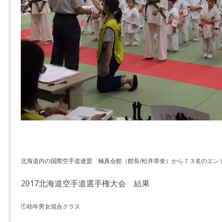
北海道内の国際空手道連盟 極真会館（館長/松井章奎）から７３名のエン
2017北海道空手道選手権大会 結果
①幼年男女混合クラス