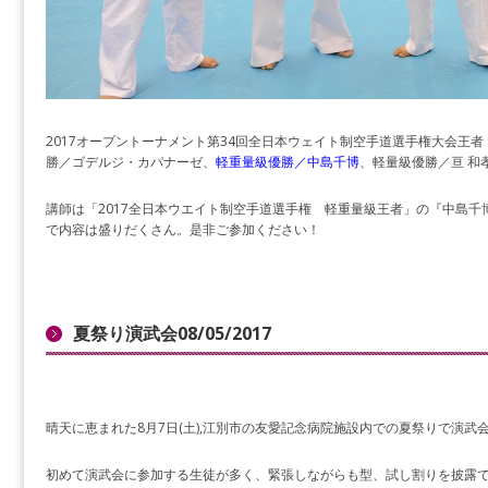
2017オープントーナメント第34回全日本ウェイト制空手道選手権大会王
勝／ゴデルジ・カパナーゼ、
軽重量級優勝／中島千博
、軽量級優勝／亘 和
講師は「2017全日本ウエイト制空手道選手権 軽重量級王者」の『中島
で内容は盛りだくさん。是非ご参加ください！
夏祭り演武会08/05/2017
晴天に恵まれた8月7日(土),江別市の友愛記念病院施設内での夏祭りで演武
初めて演武会に参加する生徒が多く、緊張しながらも型、試し割りを披露