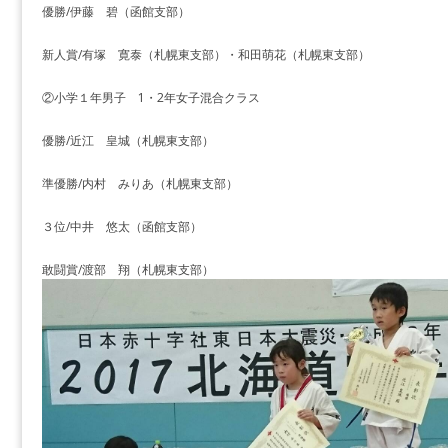
優勝/伊藤 碧（函館支部）
新人賞/有塚 寛泰（札幌東支部）・和田萌花（札幌東支部）
②小学１年男子 1・2年女子混合クラス
優勝/近江 皇城（札幌東支部）
準優勝/内村 みりあ（札幌東支部）
３位/中井 悠太（函館支部）
敢闘賞/渡部 翔（札幌東支部）