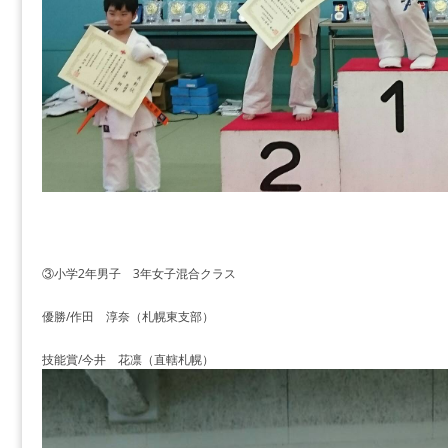
③小学2年男子 3年女子混合クラス
優勝/作田 淳奈（札幌東支部）
技能賞/今井 花凛（直轄札幌）