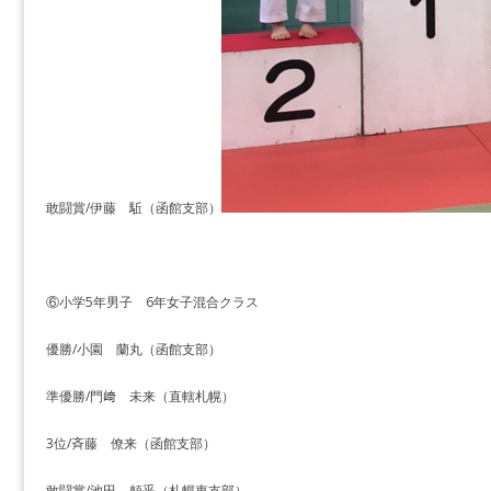
敢闘賞/伊藤 駈（函館支部）
⑥小学5年男子 6年女子混合クラス
優勝/小園 蘭丸（函館支部）
準優勝/門﨑 未来（直轄札幌）
3位/斉藤 僚来（函館支部）
敢闘賞/池田 頼乎（札幌東支部）