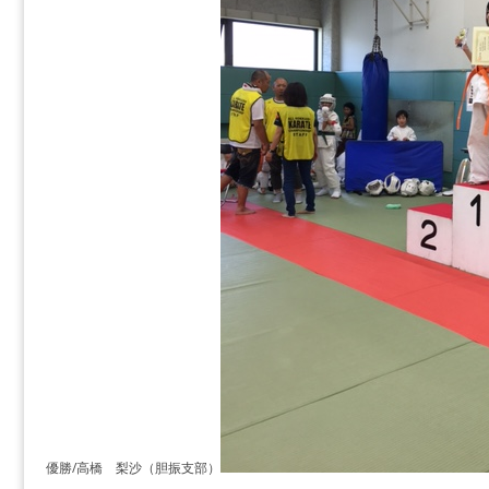
優勝/高橋 梨沙（胆振支部）