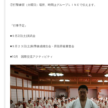
⑦打撃練習（火曜日）場所、時間はグループＬＩＮＥで伝えます。
『行事予定』
■９月2日(土)演武会
■９月２３日(土)秋季錬成稽古会・昇段昇級審査会
■10月 国際交流アクティビティ