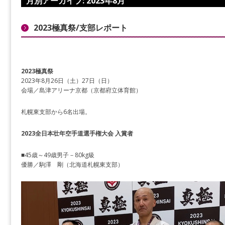
月別アーカイブ:
2023年8月
2023極真祭/支部レポート
2023極真祭
2023年8月26日（土）27日（日）
会場／島津アリーナ京都（京都府立体育館）
札幌東支部から6名出場。
2023全日本壮年空手道選手権大会 入賞者
■45歳～49歳男子－80kg級
優勝／駒澤 剛（北海道札幌東支部）