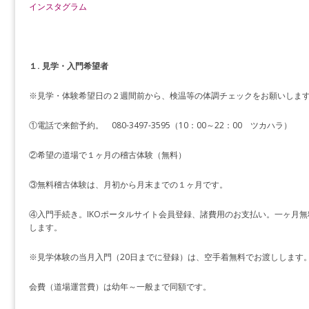
インスタグラム
１. 見学・入門希望者
※見学・体験希望日の２週間前から、検温等の体調チェックをお願いしま
①電話で来館予約。 080-3497-3595（10：00～22：00 ツカハラ）
②希望の道場で１ヶ月の稽古体験（無料）
③無料稽古体験は、月初から月末までの１ヶ月です。
④入門手続き。IKOポータルサイト会員登録、諸費用のお支払い。一ヶ月
します。
※見学体験の当月入門（20日までに登録）は、空手着無料でお渡しします
会費（道場運営費）は幼年～一般まで同額です。