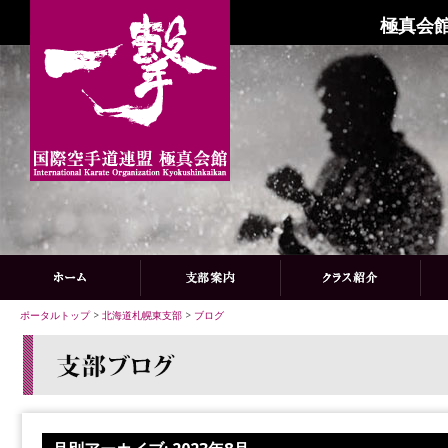
極真会館
ポータルトップ
>
北海道札幌東支部
>
ブログ