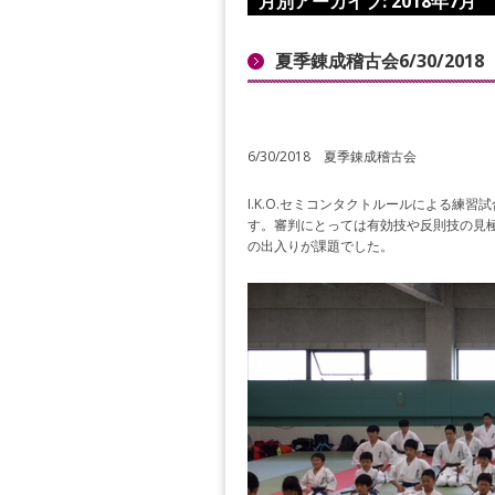
月別アーカイブ:
2018年7月
夏季錬成稽古会6/30/2018
6/30/2018 夏季錬成稽古会
I.K.O.セミコンタクトルールによる
す。審判にとっては有効技や反則技の見
の出入りが課題でした。