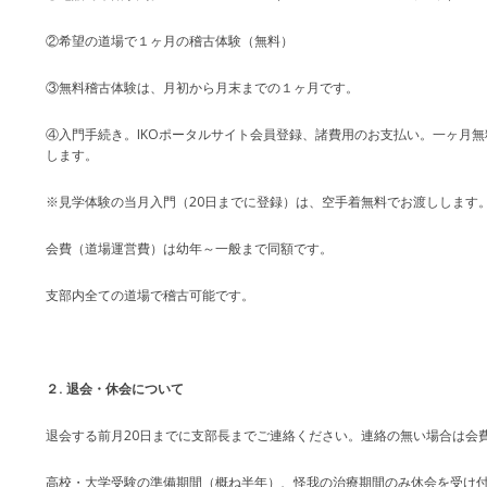
②希望の道場で１ヶ月の稽古体験（無料）
③無料稽古体験は、月初から月末までの１ヶ月です。
④入門手続き。IKOポータルサイト会員登録、諸費用のお支払い。一ヶ月
します。
※見学体験の当月入門（20日までに登録）は、空手着無料でお渡しします
会費（道場運営費）は幼年～一般まで同額です。
支部内全ての道場で稽古可能です。
２. 退会・休会について
退会する前月20日までに支部長までご連絡ください。連絡の無い場合は会
高校・大学受験の準備期間（概ね半年）、怪我の治療期間のみ休会を受け