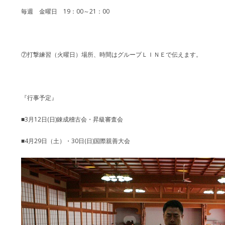
毎週 金曜日 19：00～21：00
⑦打撃練習（火曜日）場所、時間はグループＬＩＮＥで伝えます。
『行事予定』
■3月12日(日)錬成稽古会・昇級審査会
■4月29日（土）・30日(日)国際親善大会