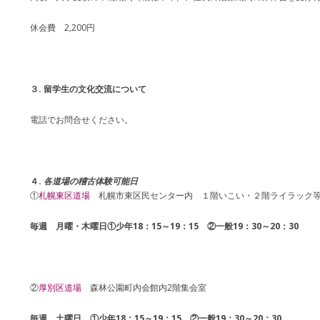
休会費 2,200円
３. 留学生の文化交流について
電話でお問合せください。
４.
各道場の稽古体験可能日
①
札幌東区道場
札幌市東区民センター内 １階いこい・２階ライラック
毎週 月曜・木曜日①少年18：15～19：15 ②一般19：30～20：30
②
厚別区道場
森林公園町内会館内2階集会室
毎週 土曜日 ①少年18：15～19：15 ②一般19：30～20：30