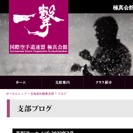
極真会館
ポータルトップ
>
北海道札幌東支部
>
ブログ