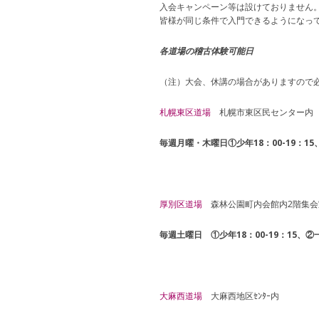
入会キャンペーン等は設けておりません
皆様が同じ条件で入門できるようになっ
各道場の稽古体験可能日
（注）大会、休講の場合がありますので
札幌東区道場
札幌市東区民センター内 
毎週月曜・木曜日①少年18：00-19：15、
厚別区道場
森林公園町内会館内2階集会
毎週土曜日 ①少年18：00-19：15、②一般
大麻西道場
大麻西地区ｾﾝﾀｰ内