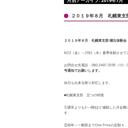
月別アーカイブ:
2019年7月
２０１９年８月 札幌東支
２０１９年８月 札幌東支部 稽古体験会
8/23（金）～29日（木）夏季休館させ
お問合せ先電話 080-3497-3595（1
号通知でお願いします。
休日も出来る限り対応します。
■札幌東支部 五つの特徴
①通常よりも3～4割ほど減額した月会費
す。
②幼年～一般部までOne Priceの定