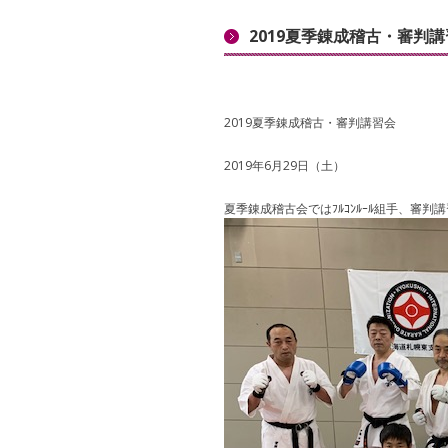
2019夏季錬成稽古・審判講
2019夏季錬成稽古・審判講習会
2019年6月29日（土）
夏季錬成稽古会ではﾌﾙｺﾝﾙｰﾙ組手、審