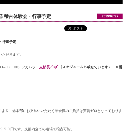
部 稽古体験会・行事予定
2019/07/27
・行事予定
ていただきます。
0：00～22：00）ツカハラ
支部長ﾌﾞﾛｸﾞ
（スケジュールも載せています） ※番
により、総本部にお支払いいただく年会費のご負担は実質ゼロとなっておりま
額４，９５０円です。支部内全ての道場で稽古可能。