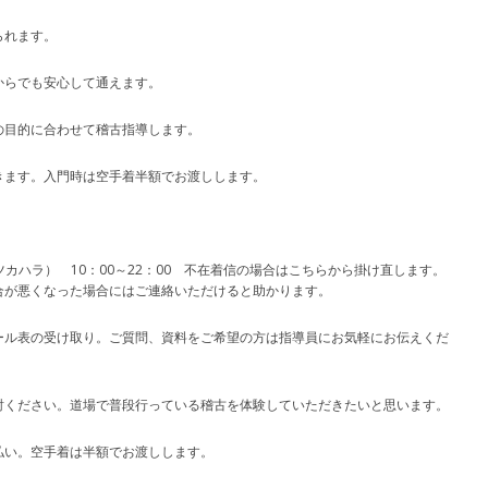
られます。
からでも安心して通えます。
の目的に合わせて稽古指導します。
きます。入門時は空手着半額でお渡しします。
95（ツカハラ） 10：00～22：00 不在着信の場合はこちらから掛け直します。
合が悪くなった場合にはご連絡いただけると助かります。
ール表の受け取り。ご質問、資料をご希望の方は指導員にお気軽にお伝えくだ
討ください。道場で普段行っている稽古を体験していただきたいと思います。
払い。空手着は半額でお渡しします。