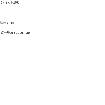
：50～ミット練習
台21-15
②一般20：00-21：30