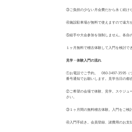
③ご負担の少ない月会費だから永く続け
④施設駐車場が無料で使えますので遠方
⑤組手や大会参加を強制しません。各自
１ヶ月無料で稽古体験して入門を検討で
見学・体験入門の流れ
①お電話でご予約。 080-3497-35
番号通知でお願いします。見学当日の都
②ご希望の会場で体験、見学。スケジュ
さい。
③１ヶ月間の無料稽古体験。入門をご検
④入門手続き。会員登録、諸費用のお支