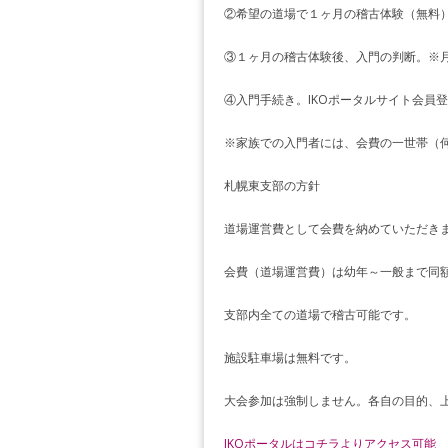
②希望の道場で１ヶ月の稽古体験（無料
③１ヶ月の稽古体験後、入門の判断。※
④入門手続き。IKOポータルサイト会員
※家族での入門者には、会費の一世帯（
札幌東支部の方針
道場運営費として会費を納めていただき
会費（道場運営費）は幼年～一般まで同
支部内全ての道場で稽古可能です。
施設駐車場は無料です。
大会参加は強制しません。各自の目的、
IKOポータルはコチラよりアクセス可能