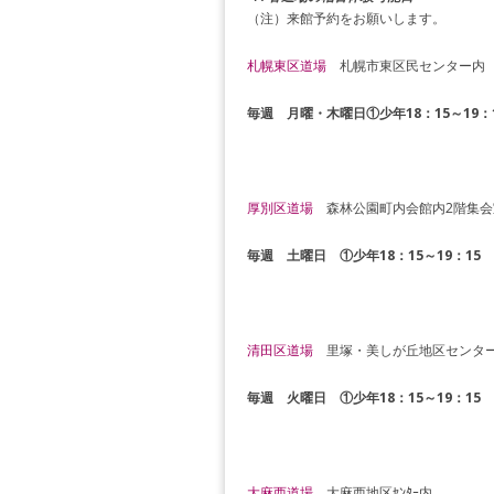
（注）来館予約をお願いします。
札幌東区道場
札幌市東区民センター内 
毎週 月曜・木曜日①少年18：15～19：1
厚別区道場
森林公園町内会館内2階集会
毎週 土曜日 ①少年18：15～19：15 
清田区道場
里塚・美しが丘地区センタ
毎週 火曜日 ①少年18：15～19：15 
大麻西道場
大麻西地区ｾﾝﾀｰ内