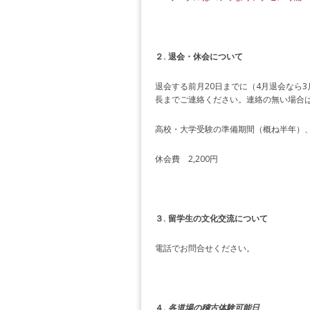
２. 退会・休会について
退会する前月20日までに（4月退会なら
長までご連絡ください。連絡の無い場合
高校・大学受験の準備期間（概ね半年）
休会費 2,200円
３. 留学生の文化交流について
電話でお問合せください。
４.
各道場の稽古体験可能日