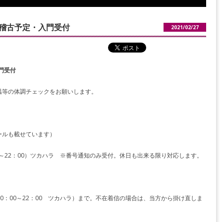
月稽古予定・入門受付
2021/02/27
門受付
温等の体調チェックをお願いします。
ールも載せています）
10：00～22：00）ツカハラ ※番号通知のみ受付。休日も出来る限り対応します。
95（10：00～22：00 ツカハラ）まで。不在着信の場合は、当方から掛け直しま