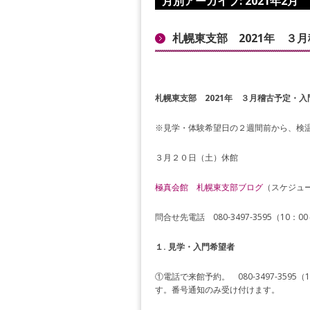
月別アーカイブ:
2021年2月
札幌東支部 2021年 ３
札幌東支部 2021年 ３月稽古予定・入
※見学・体験希望日の２週間前から、検
３月２０日（土）休館
極真会館 札幌東支部ブログ
（スケジュ
問合せ先電話 080-3497-3595（
１. 見学・入門希望者
①電話で来館予約。 080-3497-35
す。番号通知のみ受け付けます。