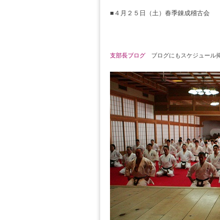
■４月２５日（土）春季錬成稽古会
支部長ブログ
ブログにもスケジュール掲