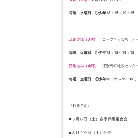
毎週 水曜日
①少年18：15～19：15 
江別道場（火曜）
コープさっぽろ えべ
毎週 火曜日 ①少年18：15～19：15、
江別道場（金曜）
江別元町地区センタ
毎週 金曜日 ①少年18：15～19：00、②
『行事予定』
■３月６日（土）春季昇級審査会
■３月２０日（土）休館