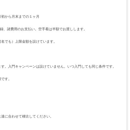
）
月初から月末までの１ヶ月
登録、諸費用のお支払い。空手着は半額でお渡しします。
何名でも）上限金額を設けています。
ます。入門キャンペーンは設けていません。いつ入門しても同じ条件です。
額です。
上達に合わせて稽古してください。