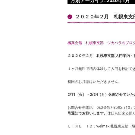
月別アーカイブ:
2020年1月
２０２０年２月 札幌東支
極真会館 札幌東支部 ツカハラのブロ
２０２０年２月 札幌東支部 入門案内・
１ヶ月無料で稽古体験して入門を検討で
初回のお月謝はいただきません。
2/11（火）・2/24（月）休館させてい
お問合せ先電話 080-3497-3595（1
号通知でお願いします。
休日も出来る限
ＬＩＮＥ ＩＤ：welmax 札幌東支部（