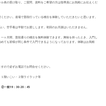
ール表の受け取り。ご質問、資料をご希望の方は指導員にお気軽にお伝えくだ
討ください。道場で普段行っている稽古を体験していただきたいと思います。
払い。空手着は半額でお渡しします。初回のお月謝はいただきません。
。一ヶ月間、普段通りの稽古を無料体験できます。興味を持ったとき、入門し
始めても皆様が同じ条件で入門できるようになっております。体験はお気軽
ますので必ずお電話でお問合せください。
１階いこい・２階ライラック等
②一般19：30-20：45