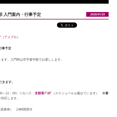
部 入門案内・行事予定
2020/01/29
グ（アメブロ）
行事予定
きます。入門時は空手着半額でお渡しします。
ただきます。
0：00～22：00）ツカハラ
支部長ﾌﾞﾛｸﾞ
（スケジュールも載せています）
※番
り対応します。
塚原典寿） 24時間受付