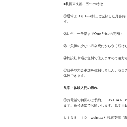
■札幌東支部 五つの特徴
①通常よりも3～4割ほど減額した月会費
す。
②幼年～一般部までOne Priceの定
③ご負担の少ない月会費だから永く続け
④施設駐車場が無料で使えますので遠方
⑤組手や大会参加を強制しません。各自
体験できます。
見学・体験入門の流れ
①お電話で初回のご予約。 080-3497
ます。番号通知でお願いします。見学当
ＬＩＮＥ ＩＤ：welmax 札幌東支部