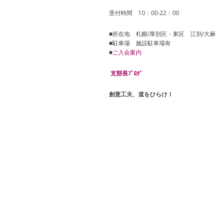
受付時間 10：00-22：00
■所在地 札幌/厚別区・東区 江別/大麻
■駐車場 施設駐車場有
■
ご入会案内
支部長ﾌﾞﾛｸﾞ
創意工夫、道をひらけ！