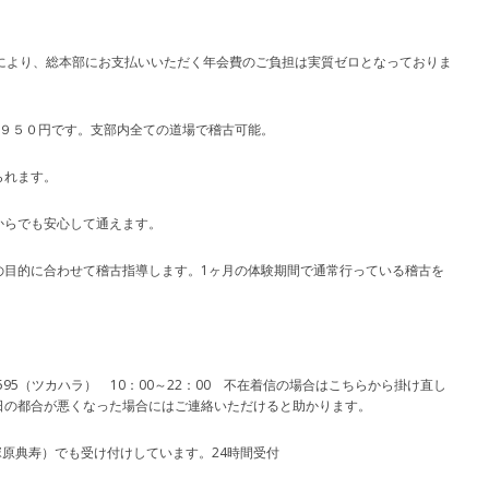
により、総本部にお支払いいただく年会費のご負担は実質ゼロとなっておりま
額４，９５０円です。支部内全ての道場で稽古可能。
られます。
からでも安心して通えます。
の目的に合わせて稽古指導します。1ヶ月の体験期間で通常行っている稽古を
-3595（ツカハラ） 10：00～22：00 不在着信の場合はこちらから掛け直し
日の都合が悪くなった場合にはご連絡いただけると助かります。
（塚原典寿）でも受け付けしています。24時間受付