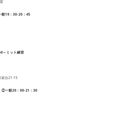
室
19：30-20：45
：50～ミット練習
台21-15
②一般20：00-21：30