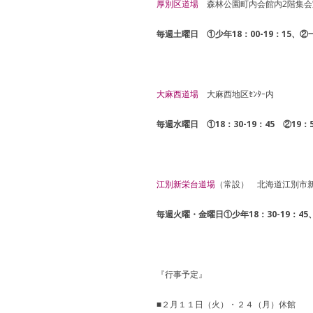
厚別区道場
森林公園町内会館内2階集会
毎週土曜日 ①少年18：00-19：15、②一般
大麻西道場
大麻西地区ｾﾝﾀｰ内
毎週水曜日 ①18：30-19：45 ②19
江別新栄台道場
（常設） 北海道江別市新栄
毎週火曜・金曜日①少年18：30-19：45、
『行事予定』
■２月１１日（火）・２４（月）休館