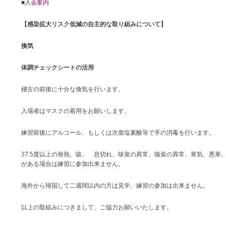
■
入会案内
【感染拡大リスク低減の自主的な取り組みについて】
換気
体調チェックシートの活用
稽古の前後に十分な換気を行います。
入場者はマスクの着用をお願いします。
練習前後にアルコール、もしくは次亜塩素酸等で手の消毒を行います。
37.5度以上の発熱、咳、 息切れ、味覚の異常、嗅覚の異常、寒気、悪寒
がある場合は練習に参加出来ません。
海外から帰国して二週間以内の方は見学、練習の参加は出来ません。
以上の取組みにつきまして、ご協力お願いいたします。