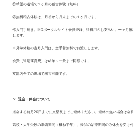
②希望の道場で１ヶ月の稽古体験（無料）
③無料稽古体験は、月初から月末までの１ヶ月です。
④入門手続き。IKOポータルサイト会員登録、諸費用のお支払い。一ヶ月
します。
※見学体験の当月入門は、空手着無料でお渡しします。
会費（道場運営費）は幼年～一般まで同額です。
支部内全ての道場で稽古可能です。
２. 退会・休会について
退会する前月20日までに支部長までご連絡ください。連絡の無い場合は会
高校・大学受験の準備期間（概ね半年）、怪我の治療期間のみ休会を受け