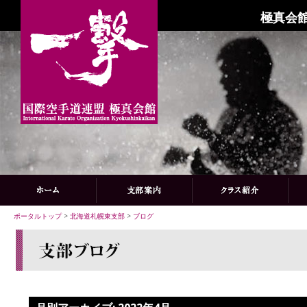
極真会館
ポータルトップ
>
北海道札幌東支部
>
ブログ