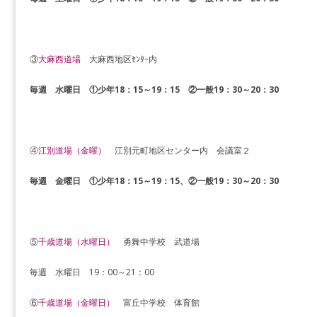
③
大麻西道場
大麻西地区ｾﾝﾀｰ内
毎週 水曜日
①少年18：15～19：15 ②一般19：30～20：30
④
江別道場（金曜）
江別元町地区センター内 会議室２
毎週 金曜日
①少年18：15～19：15、②一般19：30～20：30
⑤
千歳道場（水曜日）
勇舞中学校 武道場
毎週 水曜日 19：00～21：00
⑥
千歳道場（金曜日）
​富丘中学校 体育館