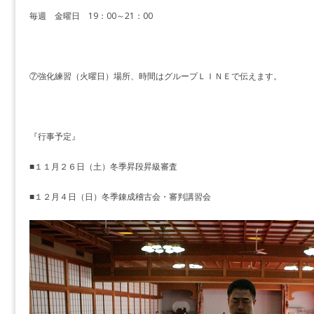
毎週 金曜日 19：00～21：00
⑦強化練習（火曜日）場所、時間はグループＬＩＮＥで伝えます。
『行事予定』
■１１月２６日（土）冬季昇段昇級審査
■１２月４日（日）冬季錬成稽古会・審判講習会