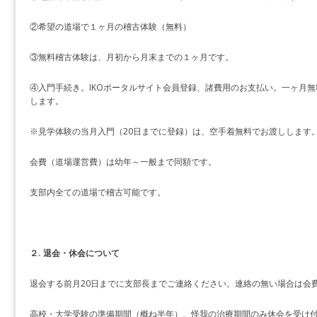
②希望の道場で１ヶ月の稽古体験（無料）
③無料稽古体験は、月初から月末までの１ヶ月です。
④入門手続き。IKOポータルサイト会員登録、諸費用のお支払い。一ヶ月
します。
※見学体験の当月入門（20日までに登録）は、空手着無料でお渡しします
会費（道場運営費）は幼年～一般まで同額です。
支部内全ての道場で稽古可能です。
２. 退会・休会について
退会する前月20日までに支部長までご連絡ください。連絡の無い場合は会
高校・大学受験の準備期間（概ね半年）、怪我の治療期間のみ休会を受け