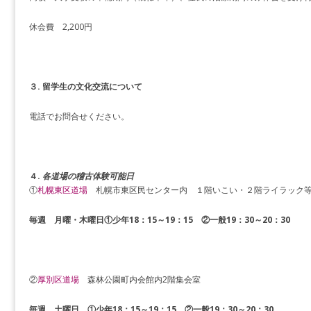
休会費 2,200円
３. 留学生の文化交流について
電話でお問合せください。
４.
各道場の稽古体験可能日
①
札幌東区道場
札幌市東区民センター内 １階いこい・２階ライラック
毎週 月曜・木曜日①少年18：15～19：15 ②一般19：30～20：30
②
厚別区道場
森林公園町内会館内2階集会室
毎週 土曜日 ①少年18：15～19：15 ②一般19：30～20：30