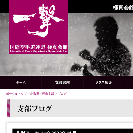
極真会館
ポータルトップ
>
北海道札幌東支部
>
ブログ