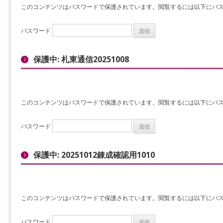
このコンテンツはパスワードで保護されています。閲覧するには以下にパ
パスワード
保護中: 札東通信20251008
このコンテンツはパスワードで保護されています。閲覧するには以下にパ
パスワード
保護中: 20251012錬成確認用1010
このコンテンツはパスワードで保護されています。閲覧するには以下にパ
パスワード