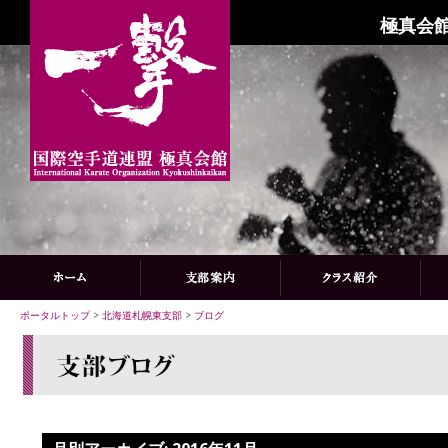
極真会館
ポータルトップ
>
北海道札幌東支部
>
ブログ