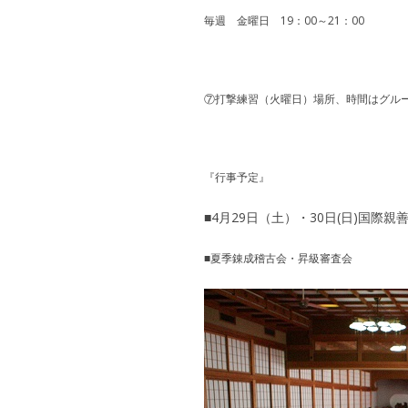
毎週 金曜日 19：00～21：00
⑦打撃練習（火曜日）場所、時間はグル
『行事予定』
■4月29日（土）・30日(日)国際親
■夏季錬成稽古会・昇級審査会