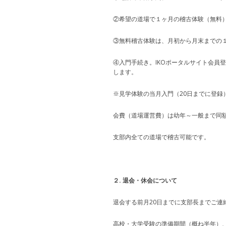
②希望の道場で１ヶ月の稽古体験（無料
③無料稽古体験は、月初から月末までの
④入門手続き。IKOポータルサイト会員
します。
※見学体験の当月入門（20日までに登録
会費（道場運営費）は幼年～一般まで同
支部内全ての道場で稽古可能です。
２. 退会・休会について
退会する前月20日までに支部長までご連
高校・大学受験の準備期間（概ね半年）