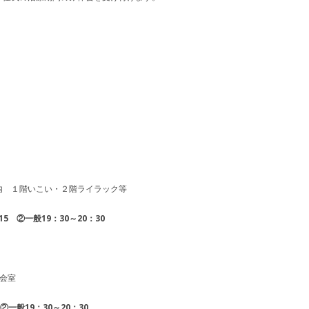
 １階いこい・２階ライラック等
5 ②一般19：30～20：30
会室
②一般19：30～20：30