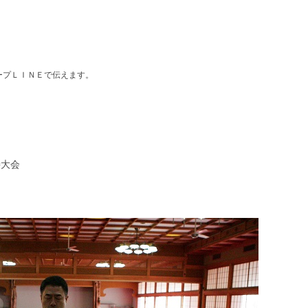
ープＬＩＮＥで伝えます。
善大会