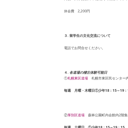
休会費 2,200円
３. 留学生の文化交流について
電話でお問合せください。
４.
各道場の稽古体験可能日
①
札幌東区道場
札幌市東区民センター内
毎週 月曜・木曜日①少年18：15～19：1
②
厚別区道場
森林公園町内会館内2階集
毎週 土曜日 ①少年18：15～19：15 