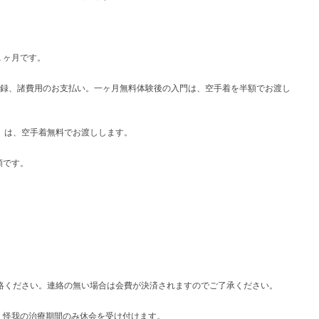
）
１ヶ月です。
登録、諸費用のお支払い。一ヶ月無料体験後の入門は、空手着を半額でお渡し
）は、空手着無料でお渡しします。
額です。
絡ください。連絡の無い場合は会費が決済されますのでご了承ください。
、怪我の治療期間のみ休会を受け付けます。