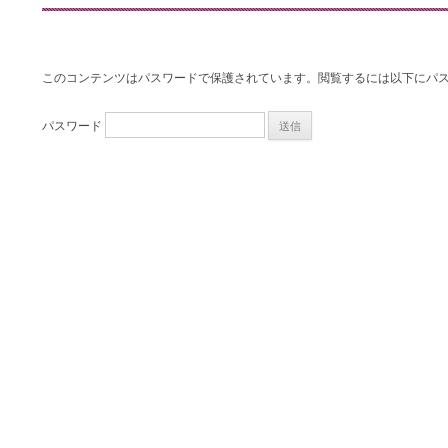
このコンテンツはパスワードで保護されています。閲覧するには以下にパ
パスワード