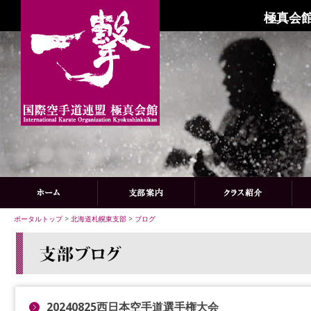
極真会館
ポータルトップ
>
北海道札幌東支部
>
ブログ
20240825西日本空手道選手権大会