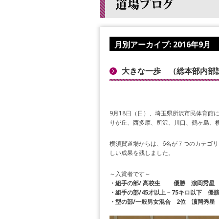
月別アーカイブ:
2016年9月
大きな一歩 （総本部内部
9月18日（日）、埼玉県所沢市民体育館
りが丘、西多摩、所沢、川口、鶴ヶ島、横
横須賀道場からは、6名が７つのカテゴリ
しい成果を残しました。
～入賞者です～
・組手の部/ 高校生 優勝 濵岡秀星
・組手の部/45才以上－75キロ以下 優
・型の部/一般男女混合 2位 濵岡秀星