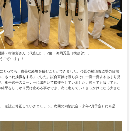
優勝・村越彩さん（代官山）、2位・濵岡秀星（横須賀）、
うございます！！
手にとっても、貴長な経験を積むことができました。今回の横須賀道場の目標
のこもった挨拶をする」
でした。試合直後は勝ち負けに一喜一憂するあまり見
後、相手選手のコーナーに出向いて挨拶をしていました。勝っても負けても、
や結果をしっかり受け止める事ができ、次に進んでいくきっかけになる大きな
で、確認と修正していきましょう。次回の内部試合（来年2月予定）にも是