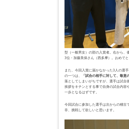
型（一般男女）の部の入賞者。右から、
3位・加藤美保さん（西多摩）。おめでと
また、今回入賞に届かなかった3人の選
の一つは、
「試合の相
手に対して、敬意
落としてしまいがちですが、選手は試合
挨拶をキチンとする事で自身の試合内容
一歩となるはずです。
今回試合に参加した選手は次からの稽古
非、挑戦して欲しいと思います。