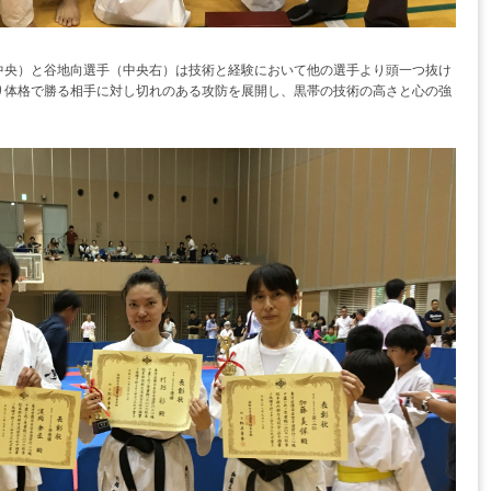
中央）と谷地向選手（中央右）は技術と経験において他の選手より頭一つ抜け
り体格で勝る相手に対し切れのある攻防を展開し、黒帯の技術の高さと心の強