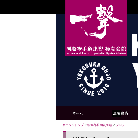
ポータルトップ
>
総本部横須賀道場
>
ブログ