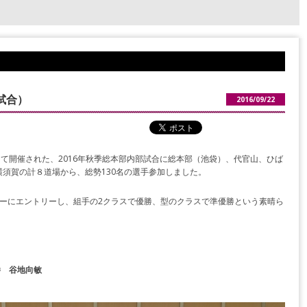
試合）
2016/09/22
にて開催された、2016年秋季総本部内部試合に総本部（池袋）、代官山、ひば
須賀の計８道場から、総勢130名の選手参加しました。
ーにエントリーし、組手の2クラスで優勝、型のクラスで準優勝という素晴ら
勝 谷地向敏